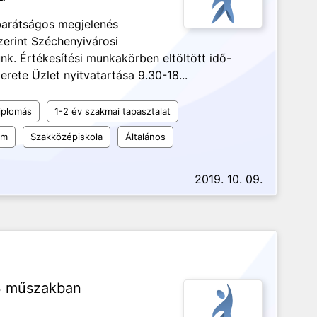
barátságos megjelenés
erint Széchenyivárosi
nk. Értékesítési munkakörben eltöltött idő-
rete Üzlet nyitvatartása 9.30-18...
iplomás
1-2 év szakmai tapasztalat
um
Szakközépiskola
Általános
2019. 10. 09.
3 műszakban