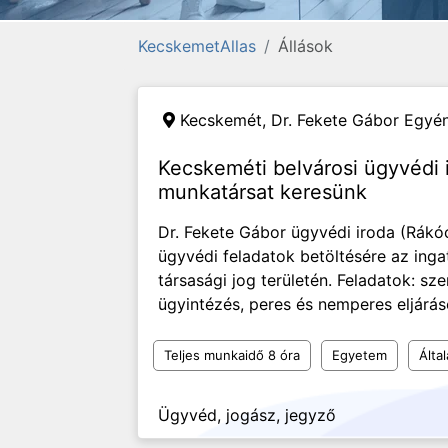
KecskemetAllas
Állások
Kecskemét,
Dr. Fekete Gábor Egyé
Kecskeméti belvárosi ügyvédi
munkatársat keresünk
Dr. Fekete Gábor ügyvédi iroda (Rákóc
ügyvédi feladatok betöltésére az ingat
társasági jog területén. Feladatok: s
ügyintézés, peres és nemperes eljárás
Teljes munkaidő 8 óra
Egyetem
Álta
Ügyvéd, jogász, jegyző