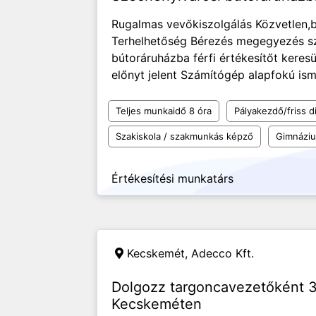
Rugalmas vevőkiszolgálás Közvetlen,
Terhelhetőség Bérezés megegyezés sz
bútoráruházba férfi értékesítőt keresü
előnyt jelent Számítógép alapfokú isme
Teljes munkaidő 8 óra
Pályakezdő/friss d
Szakiskola / szakmunkás képző
Gimnázi
Értékesítési munkatárs
Kecskemét,
Adecco Kft.
Dolgozz targoncavezetőként 
Kecskeméten