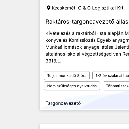
Kecskemét,
G & G Logisztikai Kft.
Raktáros-targoncavezető állá
Kivételezés a raktárból lista alapján 
könyvelés Komissiózás Egyéb anyagm
Munkaállomások anyagellátása Jelent
általános iskolai végzettséged van Re
3313)...
Teljes munkaidő 8 óra
1-2 év szakmai tap
Nem szükséges nyelvtudás
Többműszak
Targoncavezető