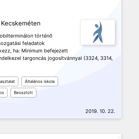
s Kecskeméten
Mobilterminálon történő
ozgatási feladatok
kezz, ha: Minimum befejezett
ndelkezel targoncás jogosítvánnyal (3324, 3314,
asztalat
Általános iskola
os
Beosztott
2019. 10. 22.