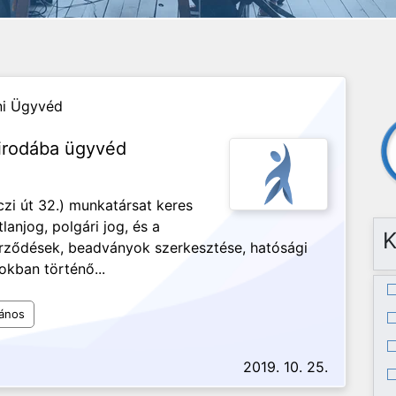
ni Ügyvéd
 irodába ügyvéd
zi út 32.) munkatársat keres
lanjog, polgári jog, és a
K
zerződések, beadványok szerkesztése, hatósági
okban történő...
lános
2019. 10. 25.