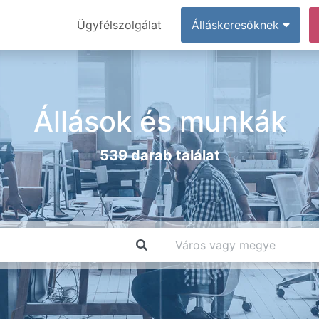
Ügyfélszolgálat
Álláskeresőknek
Állások és munkák
539 darab találat