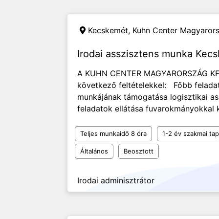
Kecskemét,
Kuhn Center Magyarors
Irodai asszisztens munka Kec
A KUHN CENTER MAGYARORSZÁG KFT. I
következő feltételekkel: Főbb feladat
munkájának támogatása logisztikai ass
feladatok ellátása fuvarokmányokkal k
Teljes munkaidő 8 óra
1-2 év szakmai tap
Általános
Beosztott
Irodai adminisztrátor