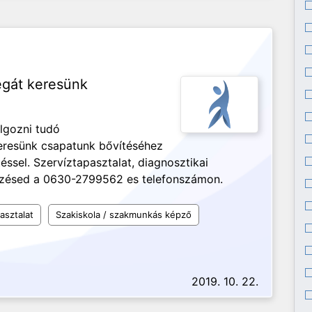
égát keresünk
lgozni tudó
keresünk csapatunk bővítéséhez
éssel. Szervíztapasztalat, diagnosztikai
tkezésed a 0630-2799562 es telefonszámon.
asztalat
Szakiskola / szakmunkás képző
2019. 10. 22.