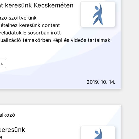
at keresünk Kecskeméten
mző szoftverünk
ételhez keresünk content
eladatok Elsősorban írott
zualizáció témakörben Képi és videós tartalmak
os
2019. 10. 14.
lalkozó
 keresünk
a