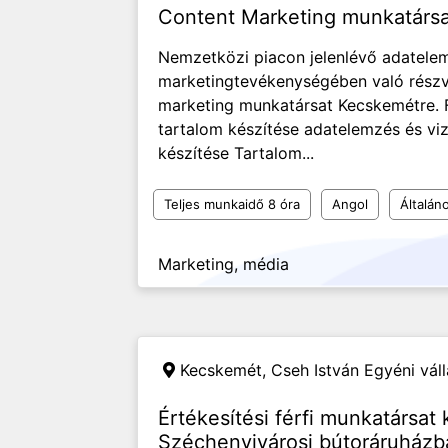
Content Marketing munkatárs
Nemzetközi piacon jelenlévő adatele
marketingtevékenységében való részv
marketing munkatársat Kecskemétre. F
tartalom készítése adatelemzés és vi
készítése Tartalom...
Teljes munkaidő 8 óra
Angol
Általán
Marketing, média
Kecskemét,
Cseh István Egyéni vál
Értékesítési férfi munkatársat
Széchenyivárosi bútoráruházb