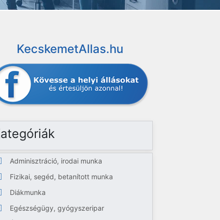
KecskemetAllas.hu
ategóriák
Adminisztráció, irodai munka
Fizikai, segéd, betanított munka
Diákmunka
Egészségügy, gyógyszeripar