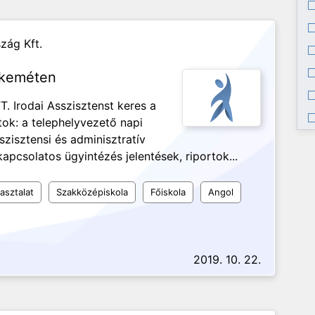
zág Kft.
skeméten
rodai Asszisztenst keres a
ok: a telephelyvezető napi
zisztensi és adminisztratív
apcsolatos ügyintézés jelentések, riportok...
asztalat
Szakközépiskola
Főiskola
Angol
2019. 10. 22.