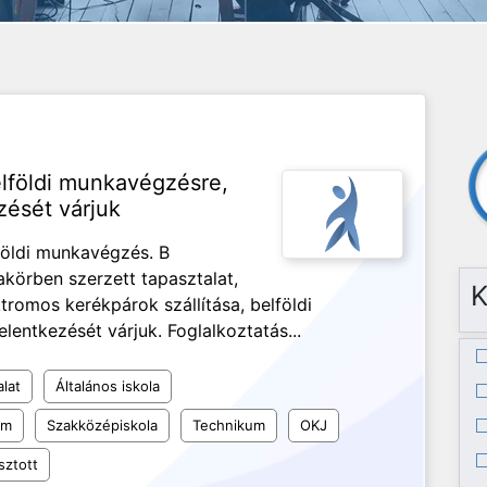
elföldi munkavégzésre,
zését várjuk
földi munkavégzés. B
körben szerzett tapasztalat,
K
tromos kerékpárok szállítása, belföldi
lentkezését várjuk. Foglalkoztatás...
alat
Általános iskola
um
Szakközépiskola
Technikum
OKJ
sztott