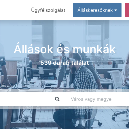
Ügyfélszolgálat
Álláskeresőknek
Állások és munkák
539 darab találat