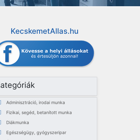
KecskemetAllas.hu
ategóriák
Adminisztráció, irodai munka
Fizikai, segéd, betanított munka
Diákmunka
Egészségügy, gyógyszeripar