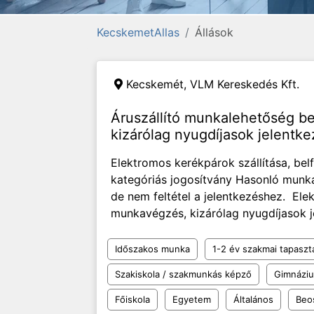
KecskemetAllas
Állások
Kecskemét,
VLM Kereskedés Kft.
Áruszállító munkalehetőség b
kizárólag nyugdíjasok jelentke
Elektromos kerékpárok szállítása, bel
kategóriás jogosítvány Hasonló munka
de nem feltétel a jelentkezéshez. Elek
munkavégzés, kizárólag nyugdíjasok je
Időszakos munka
1-2 év szakmai tapaszt
Szakiskola / szakmunkás képző
Gimnázi
Főiskola
Egyetem
Általános
Beo