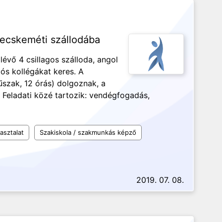
kecskeméti szállodába
vő 4 csillagos szálloda, angol
ós kollégákat keres. A
szak, 12 órás) dolgoznak, a
 Feladati közé tartozik: vendégfogadás,
asztalat
Szakiskola / szakmunkás képző
2019. 07. 08.