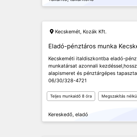
Kecskemét,
Kozák Kft.
Eladó-pénztáros munka Kecs
Kecskeméti italdiszkontba eladó-pén
munkatársat azonnali kezdéssel,hossz
alapismeret és pénztárgépes tapaszta
06/30/328-4721
Teljes munkaidő 8 óra
Megszakítás nélkül
Kereskedő, eladó