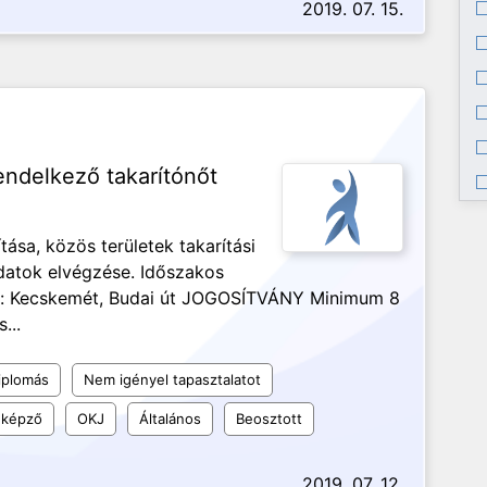
2019. 07. 15.
ndelkező takarítónőt
ása, közös területek takarítási
ladatok elvégzése. Időszakos
e: Kecskemét, Budai út JOGOSÍTVÁNY Minimum 8
...
iplomás
Nem igényel tapasztalatot
 képző
OKJ
Általános
Beosztott
2019. 07. 12.