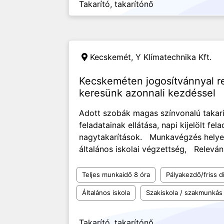
Takarító, takarítónő
Kecskemét,
Y Klímatechnika Kft.
Kecskeméten jogosítvánnyal re
keresünk azonnali kezdéssel
Adott szobák magas színvonalú takarít
feladatainak ellátása, napi kijelölt fe
nagytakarítások. Munkavégzés hely
általános iskolai végzettség, Releváns
Teljes munkaidő 8 óra
Pályakezdő/friss d
Általános iskola
Szakiskola / szakmunkás
Takarító, takarítónő