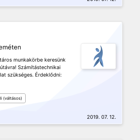
keméten
ztáros munkakörbe keresünk
útávra! Számítástechnikai
lat szükséges. Érdeklődni:
i (váltásos)
2019. 07. 12.