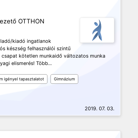
cvezető OTTHON
Eladó/kiadó ingatlanok
ós készség felhasználói szintű
s csapat kötetlen munkaidő változatos munka
agi elismerés! Több...
 igényel tapasztalatot
Gimnázium
2019. 07. 03.