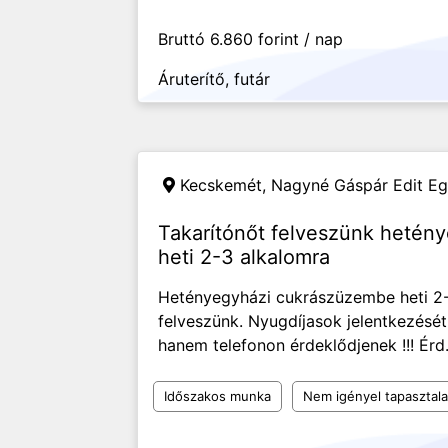
Bruttó 6.860 forint / nap
Áruterítő, futár
Kecskemét,
Nagyné Gáspár Edit Eg
Takarítónőt felveszünk hetén
heti 2-3 alkalomra
Hetényegyházi cukrászüzembe heti 2-
felveszünk. Nyugdíjasok jelentkezését
hanem telefonon érdeklődjenek !!! Érd
Időszakos munka
Nem igényel tapasztala