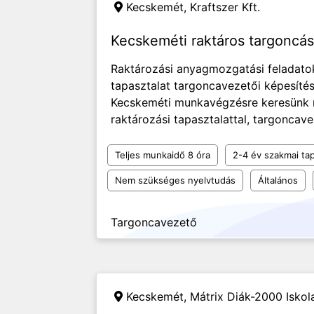
Kecskemét,
Kraftszer Kft.
Kecskeméti raktáros targoncás 
Raktározási anyagmozgatási feladatok 
tapasztalat targoncavezetői képesít
Kecskeméti munkavégzésre keresünk r
raktározási tapasztalattal, targoncave
Teljes munkaidő 8 óra
2-4 év szakmai tap
Nem szükséges nyelvtudás
Általános
Targoncavezető
Kecskemét,
Mátrix Diák-2000 Isko