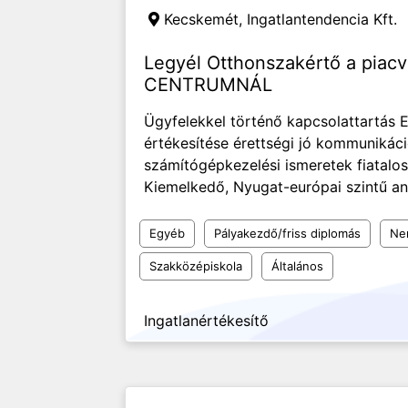
Kecskemét,
Ingatlantendencia Kft.
Legyél Otthonszakértő a pia
CENTRUMNÁL
Ügyfelekkel történő kapcsolattartás 
értékesítése érettségi jó kommunikáci
számítógépkezelési ismeretek fiatalo
Kiemelkedő, Nyugat-európai szintű any
Egyéb
Pályakezdő/friss diplomás
Nem
Szakközépiskola
Általános
Ingatlanértékesítő