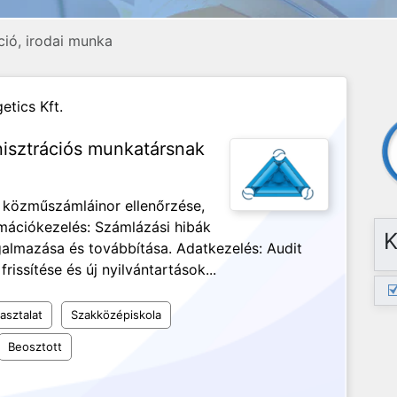
ció, irodai munka
etics Kft.
nisztrációs munkatársnak
 közműszámláinor ellenőrzése,
mációkezelés: Számlázási hibák
K
almazása és továbbítása. Adatkezelés: Audit
rissítése és új nyilvántartások...
asztalat
Szakközépiskola
Beosztott