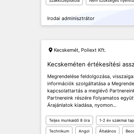
Szakközépiskola
Nem szükséges nyelvt
Irodai adminisztrátor
Kecskemét,
Poliext Kft.
Kecskeméten értékesítési assz
Megrendelése feldolgozása, visszaigaz
információk szolgáltatása a Megrende
kapcsolattartás a meglévő Partnerein
Partnereink részére Folyamatos együtt
Árajánlatok kiadása, nyomon...
Teljes munkaidő 8 óra
1-2 év szakmai tap
Technikum
Angol
Általános
Beos