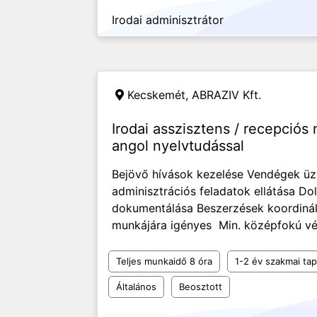
Irodai adminisztrátor
Kecskemét,
ABRAZIV Kft.
Irodai asszisztens / recepci
angol nyelvtudással
Bejövő hívások kezelése Vendégek üzl
adminisztrációs feladatok ellátása D
dokumentálása Beszerzések koordinálá
munkájára igényes Min. középfokú vég
Teljes munkaidő 8 óra
1-2 év szakmai tap
Általános
Beosztott