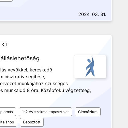
2024. 03. 31.
 Kft.
álláslehetőség
lás vevőkkel, kereskedő
inisztratív segítése,
szervezet munkájához szükséges
jes munkaidő 8 óra. Középfokú végzettség,
iplomás
1-2 év szakmai tapasztalat
Gimnázium
ltalános
Beosztott