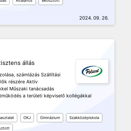
udás
Általános
Beosztott
2024. 09. 26.
isztens állás
olása, számlázás Szállítási
lők részére Aktív
kkel Műszaki tanácsadás
működés a területi képviselő kollégákkal
asztalat
OKJ
Gimnázium
Szakközépiskola
ztott