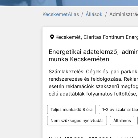
KecskemetAllas
Állások
Adminisztrá
Kecskemét,
Claritas Fontinum Energ
Energetikai adatelemző,-admi
munka Kecskeméten
Számlakezelés: Cégek és ipari parkok
rendszerezése és feldolgozása. Rekla
esetén reklamációk szakszerű megfog
célú adattáblák folyamatos feltöltése, f
Teljes munkaidő 8 óra
1-2 év szakmai tap
Nem szükséges nyelvtudás
Általános