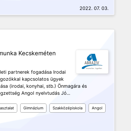
2022. 07. 03.
ós munka Kecskeméten
eti partnerek fogadása Irodai
olgozókkal kapcsolatos ügyek
sa (irodai, konyhai, stb.) Önmagára és
zettség Angol nyelvtudás Jó...
asztalat
Gimnázium
Szakközépiskola
Angol