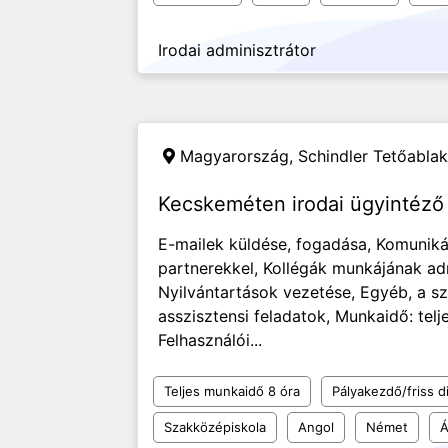
Irodai adminisztrátor
Magyarország,
Schindler Tetőablak
Kecskeméten irodai ügyintéző 
E-mailek küldése, fogadása, Komuniká
partnerekkel, Kollégák munkájának adm
Nyilvántartások vezetése, Egyéb, a 
asszisztensi feladatok, Munkaidő: tel
Felhasználói...
Teljes munkaidő 8 óra
Pályakezdő/friss d
Szakközépiskola
Angol
Német
Á