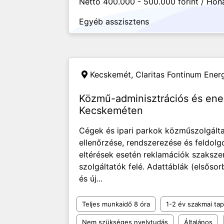
Nettó 400.000 - 500.000 forint / Hón
Egyéb asszisztens
Kecskemét,
Claritas Fontinum Energ
Közmű-adminisztrációs és ener
Kecskeméten
Cégek és ipari parkok közműszolgált
ellenőrzése, rendszerezése és feldolg
eltérések esetén reklamációk szaksz
szolgáltatók felé. Adattáblák (elsősorb
és új...
Teljes munkaidő 8 óra
1-2 év szakmai tap
Nem szükséges nyelvtudás
Általános