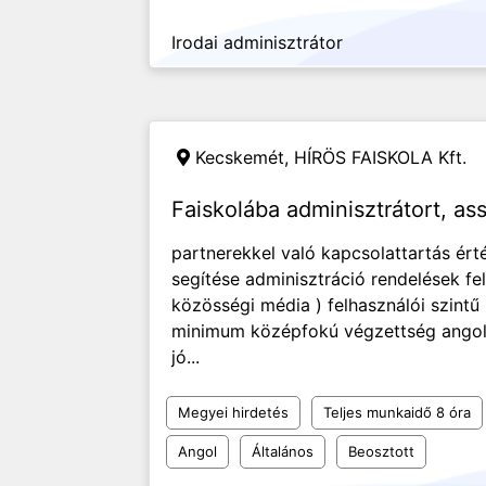
Irodai adminisztrátor
Kecskemét,
HÍRÖS FAISKOLA Kft.
Faiskolába adminisztrátort, as
partnerekkel való kapcsolattartás ér
segítése adminisztráció rendelések fel
közösségi média ) felhasználói szintű
minimum középfokú végzettség angol 
jó...
Megyei hirdetés
Teljes munkaidő 8 óra
Angol
Általános
Beosztott