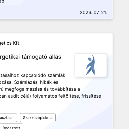
ap
2026. 07. 21.
etics Kft.
getikai támogató állás
atásaihoz kapcsolódó számlák
ozása. Számlázási hibák és
erű megfogalmazása és továbbítása a
an audit célú) folyamatos feltöltése, frissítése
asztalat
Szakközépiskola
Beosztott