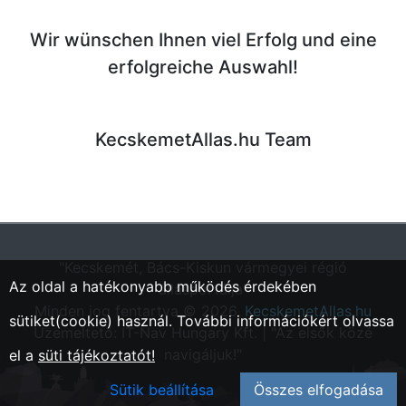
Wir wünschen Ihnen viel Erfolg und eine
erfolgreiche Auswahl!
KecskemetAllas.hu Team
"Kecskemét, Bács-Kiskun vármegyei régió
Az oldal a hatékonyabb működés érdekében
állásportálja"
Minden jog fentartva © 2026.
KecskemetAllas.hu
sütiket(cookie) használ. További információkért olvassa
Üzemeltető: IT-Nav Hungary Kft. | "Az elsők közé
navigáljuk!"
el a
süti tájékoztatót!
Sütik beállítása
Összes elfogadása