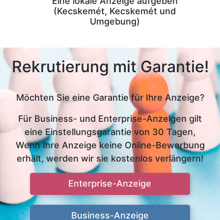
Eine lokale Anzeige aufgeben
(Kecskemét, Kecskemét und
Umgebung)
Rekrutierung mit Garantie!
Möchten Sie eine Garantie für Ihre Anzeige?
Für Business- und Enterprise-Anzeigen gilt
eine Einstellungsgarantie von 30 Tagen,
Wenn Ihre Anzeige keine Online-Bewerbung
erhält, werden wir sie kostenlos verlängern!
Enterprise-Anzeige
Business-Anzeige