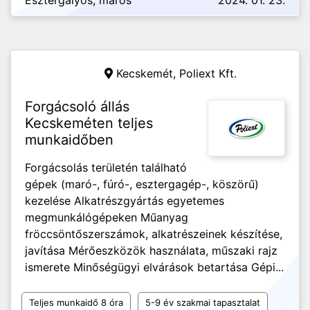
Esztergályos, marós
2024. 01. 23.
Kecskemét,
Poliext Kft.
Forgácsoló állás
Kecskeméten teljes
munkaidőben
Forgácsolás területén található
gépek (maró-, fúró-, esztergagép-, köszörű)
kezelése Alkatrészgyártás egyetemes
megmunkálógépeken Műanyag
fröccsöntőszerszámok, alkatrészeinek készítése,
javítása Mérőeszközök használata, műszaki rajz
ismerete Minőségügyi elvárások betartása Gépi...
Teljes munkaidő 8 óra
5-9 év szakmai tapasztalat