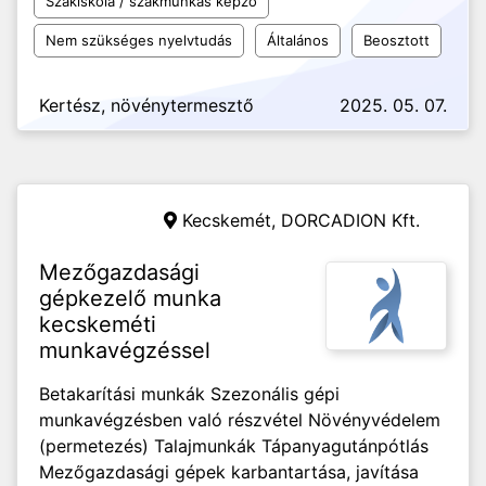
Szakiskola / szakmunkás képző
Nem szükséges nyelvtudás
Általános
Beosztott
Kertész, növénytermesztő
2025. 05. 07.
Kecskemét,
DORCADION Kft.
Mezőgazdasági
gépkezelő munka
kecskeméti
munkavégzéssel
Betakarítási munkák Szezonális gépi
munkavégzésben való részvétel Növényvédelem
(permetezés) Talajmunkák Tápanyagutánpótlás
Mezőgazdasági gépek karbantartása, javítása