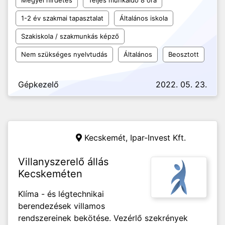
Megyei hirdetés
Teljes munkaidő 8 óra
1-2 év szakmai tapasztalat
Általános iskola
Szakiskola / szakmunkás képző
Nem szükséges nyelvtudás
Általános
Beosztott
Gépkezelő
2022. 05. 23.
Kecskemét,
Ipar-Invest Kft.
Villanyszerelő állás
Kecskeméten
Klíma - és légtechnikai
berendezések villamos
rendszereinek bekötése. Vezérlő szekrények