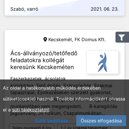
Szabó, varró
2021. 06. 23.
Kecskemét,
FK Domus Kft.
Ács-állványozó/tetőfedő
feladatokra kollégát
keresünk Kecskeméten
Faszerkezetek, ácsolatok
kialakítása, Tető építés, Szárazépítés, Szakmai
Az oldal a hatékonyabb működés érdekében
tapasztalat, Építkezéseken szerzett gyakorlat,
sütiket(cookie) használ. További információkért olvassa
Tiszta, precíz munkavégzés, Alkohol fogyasztás
munkaidőben nem megengedett, B-kategóriás
el a
süti tájékoztatót!
jogosítvány, Jó fizikum, Csapatmunkában...
Sütik beállítása
Összes elfogadása
Teljes munkaidő 8 óra
1-2 év szakmai tapasztalat