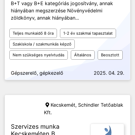
B+T vagy B+E kategóriás jogosítvány, annak
hiányában megszerzése Növényvédelmi
zöldkönyv, annak hiányában...
Teljes munkaidő 8 óra
1-2 év szakmai tapasztalat
Szakiskola / szakmunkás képző
Nem szükséges nyelvtudás
Általános
Beosztott
Gépszerelő, gépkezelő
2025. 04. 29.
Kecskemét,
Schindler Tetőablak
Kft.
Szervizes munka
Kecskeméten B