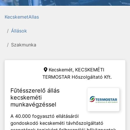
KecskemetAllas
Állások
Szakmunka
Kecskemét,
KECSKEMÉTI
TERMOSTAR Hőszolgáltató Kft.
Fűtésszerelő állás
kecskeméti
munkavégzéssel
A 40.000 fogyasztó ellátásáról
gondoskodó kecskeméti távhőszolgáltató