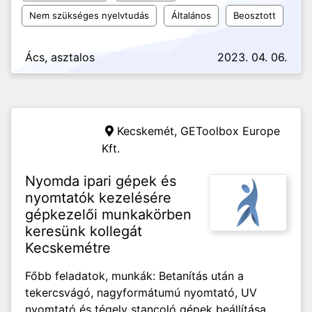
Nem szükséges nyelvtudás
Általános
Beosztott
Ács, asztalos
2023. 04. 06.
Kecskemét,
GEToolbox Europe
Kft.
Nyomda ipari gépek és
nyomtatók kezelésére
gépkezelői munkakörben
keresünk kollegát
Kecskemétre
Főbb feladatok, munkák: Betanítás után a
tekercsvágó, nagyformátumú nyomtató, UV
nyomtató és tégely stancoló gépek beállítása,