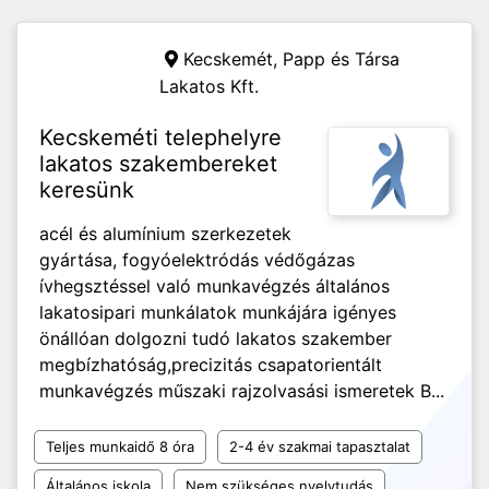
Kecskemét,
Papp és Társa
Lakatos Kft.
Kecskeméti telephelyre
lakatos szakembereket
keresünk
acél és alumínium szerkezetek
gyártása, fogyóelektródás védőgázas
ívhegsztéssel való munkavégzés általános
lakatosipari munkálatok munkájára igényes
önállóan dolgozni tudó lakatos szakember
megbízhatóság,precizitás csapatorientált
munkavégzés műszaki rajzolvasási ismeretek B...
Teljes munkaidő 8 óra
2-4 év szakmai tapasztalat
Általános iskola
Nem szükséges nyelvtudás