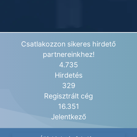
Csatlakozzon sikeres hirdető
partnereinkhez!
4.735
Hirdetés
329
Regisztrált cég
16.351
Jelentkező