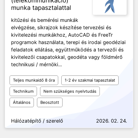
(telekommunikáció)
munka tapasztalattal
kitűzési és bemérési munkák
elvégzése, síkrajzok készítése tervezési és
kivitelezési munkákhoz, AutoCAD és FreeTr
programok használata, terepi és irodai geodéziai
feladatok ellátása, együttműködés a tervezői és
kivitelezői csapatokkal, geodéta vagy földmérő
technikusi / mérnöki...
Teljes munkaidő 8 óra
1-2 év szakmai tapasztalat
Technikum
Nem szükséges nyelvtudás
Általános
Beosztott
Hálózatépítő / szerelő
2026. 02. 24.