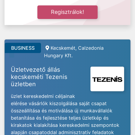
Regisztrálok!
BUSINESS
Kecskemét,
Calzedonia
Hungary Kft.
Üzletvezető állás
kecskeméti Tezenis
üzletben
üzlet kereskedelmi céljainak
elérése vásárlók kiszolgálása saját csapat
összeállítása és motiválása új munkavállalók
betanítása és fejlesztése teljes üzletkép és
kirakatok kialakítása kereskedelmi szempontok
alapján csapatoddal adminisztratív feladatok