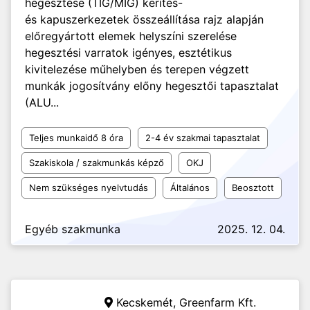
hegesztése (TIG/MIG) kerítés-
és kapuszerkezetek összeállítása rajz alapján
előregyártott elemek helyszíni szerelése
hegesztési varratok igényes, esztétikus
kivitelezése műhelyben és terepen végzett
munkák jogosítvány előny hegesztői tapasztalat
(ALU...
Teljes munkaidő 8 óra
2-4 év szakmai tapasztalat
Szakiskola / szakmunkás képző
OKJ
Nem szükséges nyelvtudás
Általános
Beosztott
Egyéb szakmunka
2025. 12. 04.
Kecskemét,
Greenfarm Kft.