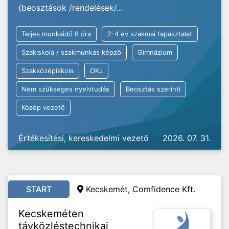
(beosztások /rendelések/...
Teljes munkaidő 8 óra
2-4 év szakmai tapasztalat
Szakiskola / szakmunkás képző
Gimnázium
Szakközépiskola
OKJ
Nem szükséges nyelvtudás
Beosztás szerinti
Közép vezető
Értékesítési, kereskedelmi vezető
2026. 07. 31.
START
Kecskemét,
Comfidence Kft.
Kecskeméten
távközléstechnikai