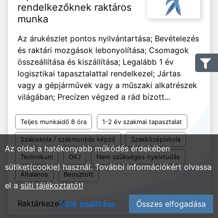
rendelkezőknek raktáros
munka
Az árukészlet pontos nyilvántartása; Bevételezés
és raktári mozgások lebonyolítása; Csomagok
összeállítása és kiszállítása; Legalább 1 év
logisztikai tapasztalattal rendelkezel; Jártas
vagy a gépjárművek vagy a műszaki alkatrészek
világában; Precízen végzed a rád bízott...
Teljes munkaidő 8 óra
1-2 év szakmai tapasztalat
Szakiskola / szakmunkás képző
Szakközépiskola
Az oldal a hatékonyabb működés érdekében
Technikum
OKJ
Nem szükséges nyelvtudás
sütiket(cookie) használ. További információkért olvassa
Általános
Beosztott
el a
süti tájékoztatót!
Raktárkezelő
2025. 08. 22.
Sütik beállítása
Összes elfogadása