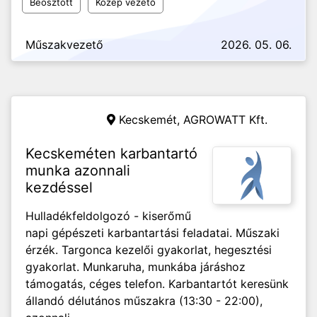
Beosztott
Közép vezető
Műszakvezető
2026. 05. 06.
Kecskemét,
AGROWATT Kft.
Kecskeméten karbantartó
munka azonnali
kezdéssel
Hulladékfeldolgozó - kiserőmű
napi gépészeti karbantartási feladatai. Műszaki
érzék. Targonca kezelői gyakorlat, hegesztési
gyakorlat. Munkaruha, munkába járáshoz
támogatás, céges telefon. Karbantartót keresünk
állandó délutános műszakra (13:30 - 22:00),