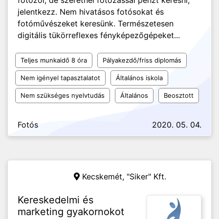
fotózol, de szeretnél fotózással pénzt keresni,
jelentkezz. Nem hivatásos fotósokat és
fotóművészeket keresünk. Természetesen
digitális tükörreflexes fényképezőgépeket...
Teljes munkaidő 8 óra
Pályakezdő/friss diplomás
Nem igényel tapasztalatot
Általános iskola
Nem szükséges nyelvtudás
Általános
Beosztott
Fotós
2020. 05. 04.
Kecskemét,
"Siker" Kft.
Kereskedelmi és
marketing gyakornokot