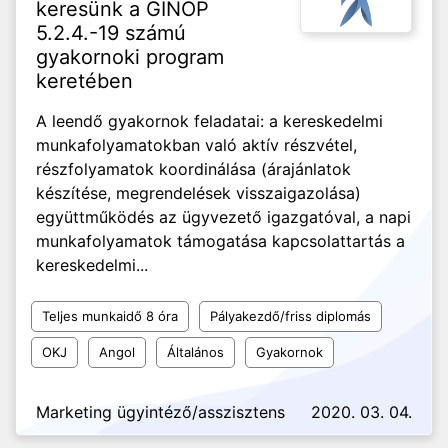
keresünk a GINOP
5.2.4.-19 számú
gyakornoki program
keretében
A leendő gyakornok feladatai: a kereskedelmi
munkafolyamatokban való aktív részvétel,
részfolyamatok koordinálása (árajánlatok
készítése, megrendelések visszaigazolása)
együttműködés az ügyvezető igazgatóval, a napi
munkafolyamatok támogatása kapcsolattartás a
kereskedelmi...
Teljes munkaidő 8 óra
Pályakezdő/friss diplomás
OKJ
Angol
Általános
Gyakornok
Marketing ügyintéző/asszisztens
2020. 03. 04.