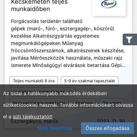
Kecskeméten teljes
munkaidőben
Forgácsolás területén található
gépek (maró-, fúró-, esztergagép-, köszörű)
kezelése Alkatrészgyártás egyetemes
megmunkálógépeken Műanyag
fröccsöntőszerszámok, alkatrészeinek készítése,
javítása Mérőeszközök használata, műszaki rajz
ismerete Minőségügyi elvárások betartása Gépi...
Teljes munkaidő 8 óra
5-9 év szakmai tapasztalat
Szakiskola / szakmunkás képző
Az oldal a hatékonyabb működés érdekében
Nem szükséges nyelvtudás
Általános
Beosztott
sütiket(cookie) használ. További információkért olvassa
el a
süti tájékoztatót!
Esztergályos, marós
2023. 11. 30.
Sütik beállítása
Összes elfogadása