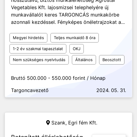
hosszútávú, biztos munkalehetőség Agrostar
Vegetables Kft. lajosmizsei telephelyére új
munkavállalót keres TARGONCÁS munkakörbe
azonnali kezdéssel. Fényképes önéletrajzokat a...
Megyei hirdetés
Teljes munkaidő 8 óra
1-2 év szakmai tapasztalat
OKJ
Nem szükséges nyelvtudás
Általános
Beosztott
Bruttó 500.000 - 550.000 forint / Hónap
Targoncavezető
2024. 05. 31.
Szank,
Egri fém Kft.