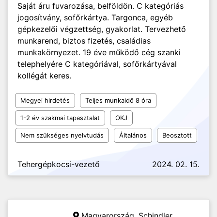
Saját áru fuvarozása, belföldön. C kategóriás
jogosítvány, sofőrkártya. Targonca, egyéb
gépkezelői végzettség, gyakorlat. Tervezhető
munkarend, biztos fizetés, családias
munkakörnyezet. 19 éve működő cég szanki
telephelyére C kategóriával, sofőrkártyával
kollégát keres.
Megyei hirdetés
Teljes munkaidő 8 óra
1-2 év szakmai tapasztalat
OKJ
Nem szükséges nyelvtudás
Általános
Beosztott
Tehergépkocsi-vezető
2024. 02. 15.
Magyarország,
Schindler