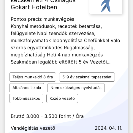
kecskeméti 4 Csillagos
Gokart Hotelben
Pontos precíz munkavégzés
Konyhai metódusok, receptek betartása,
felügyelete Napi teendők szervezése,
munkafolyamatok lebonyolítása Chefünkkel való
szoros együttműködés Rugalmasság,
megbízhatóság Heti 4 nap munkavégzés
Szakmában legalább eltöltött 5 év Vezetői...
Teljes munkaidő 8 óra
5-9 év szakmai tapasztalat
Általános iskola
Nem szükséges nyelvtudás
Többműszakos
Közép vezető
Bruttó 3.000 - 3.500 forint / Óra
Vendéglátás vezető
2024. 04. 11.