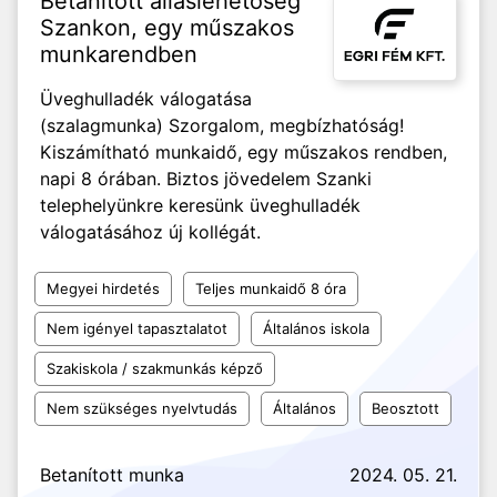
Betanított álláslehetőség
Szankon, egy műszakos
munkarendben
Üveghulladék válogatása
(szalagmunka) Szorgalom, megbízhatóság!
Kiszámítható munkaidő, egy műszakos rendben,
napi 8 órában. Biztos jövedelem Szanki
telephelyünkre keresünk üveghulladék
válogatásához új kollégát.
Megyei hirdetés
Teljes munkaidő 8 óra
Nem igényel tapasztalatot
Általános iskola
Szakiskola / szakmunkás képző
Nem szükséges nyelvtudás
Általános
Beosztott
Betanított munka
2024. 05. 21.