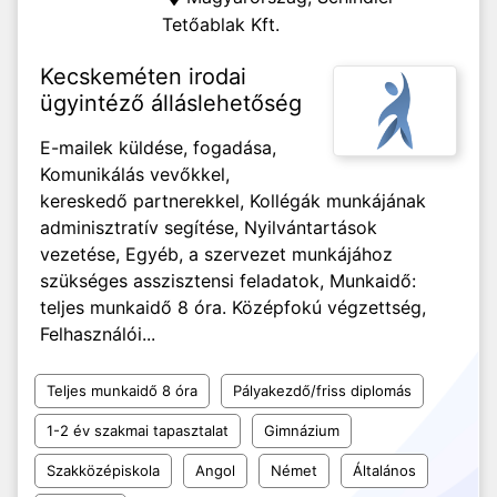
Tetőablak Kft.
Kecskeméten irodai
ügyintéző álláslehetőség
E-mailek küldése, fogadása,
Komunikálás vevőkkel,
kereskedő partnerekkel, Kollégák munkájának
adminisztratív segítése, Nyilvántartások
vezetése, Egyéb, a szervezet munkájához
szükséges asszisztensi feladatok, Munkaidő:
teljes munkaidő 8 óra. Középfokú végzettség,
Felhasználói...
Teljes munkaidő 8 óra
Pályakezdő/friss diplomás
1-2 év szakmai tapasztalat
Gimnázium
Szakközépiskola
Angol
Német
Általános