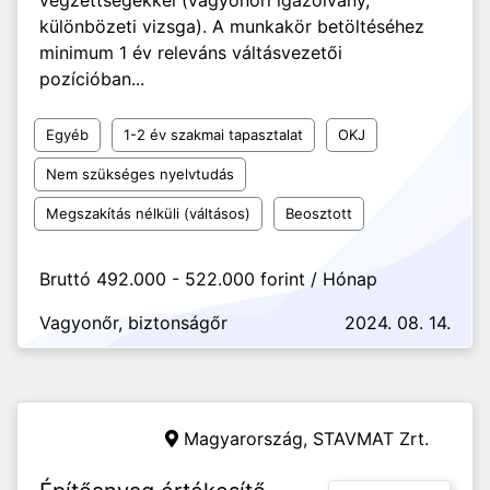
végzettségekkel (vagyonőri igazolvány,
különbözeti vizsga). A munkakör betöltéséhez
minimum 1 év releváns váltásvezetői
pozícióban...
Egyéb
1-2 év szakmai tapasztalat
OKJ
Nem szükséges nyelvtudás
Megszakítás nélküli (váltásos)
Beosztott
Bruttó 492.000 - 522.000 forint / Hónap
Vagyonőr, biztonságőr
2024. 08. 14.
Magyarország,
STAVMAT Zrt.