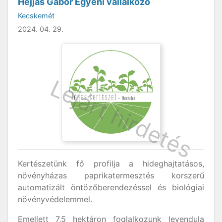
Héjjas Gábor Egyéni vállalkozó
Kecskemét
2024. 04. 29.
Kertészetünk fő profilja a hideghajtatásos,
növényházas paprikatermesztés korszerű
automatizált öntözőberendezéssel és biológiai
növényvédelemmel.
Emellett 7,5 hektáron foglalkozunk levendula