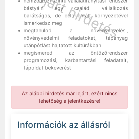
nemzetközi szintű vállalatirányítási rendszer
bástyáin egy családi vállalkozás
barátságos, de célorientált környezetével
ismerkedsz meg
megtanulod a növénynevelési,
növényvédelmi feladatokat, tápanyag
utánpótlást hajtatott kultúrákban
megismered az öntözőrendszer
programozási, karbantartási feladatait,
tápoldat bekeverést
Az alábbi hirdetés már lejárt, ezért nincs
lehetőség a jelentkezésre!
Információk az állásról