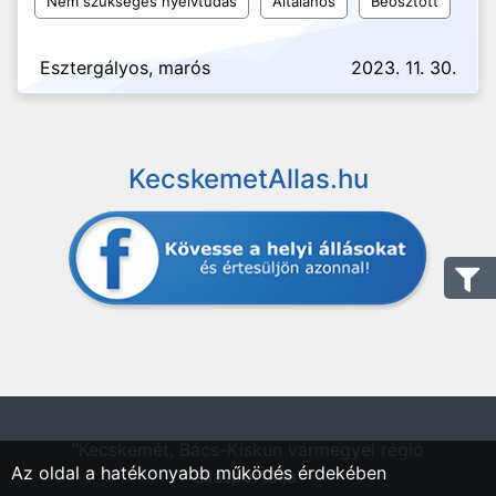
Nem szükséges nyelvtudás
Általános
Beosztott
Esztergályos, marós
2023. 11. 30.
KecskemetAllas.hu
"Kecskemét, Bács-Kiskun vármegyei régió
Az oldal a hatékonyabb működés érdekében
állásportálja"