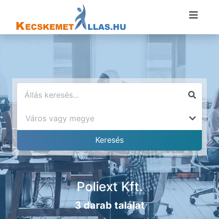
Poliext Kft.
3 darab találat