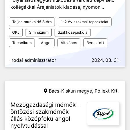
Folyamatos együttműködés a területi képviselő
kollégákkal Árajánlatok kiadása, nyomon...
Teljes munkaidő 8 óra
1-2 év szakmai tapasztalat
OKJ
Gimnázium
Szakközépiskola
Technikum
Angol
Általános
Beosztott
Irodai adminisztrátor
2024. 03. 31.
Bács-Kiskun megye,
Poliext Kft.
Mezőgazdasági mérnök -
öntözési szakmérnök
állás középfokú angol
nyelvtudással