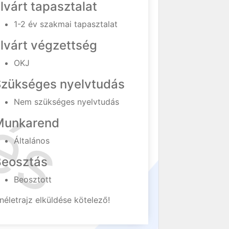
lvárt tapasztalat
1-2 év szakmai tapasztalat
lvárt végzettség
OKJ
Szükséges nyelvtudás
Nem szükséges nyelvtudás
Munkarend
Általános
Beosztás
Beosztott
néletrajz elküldése kötelező!