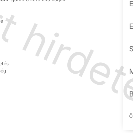
E
sa
E
etés
ség
Ö