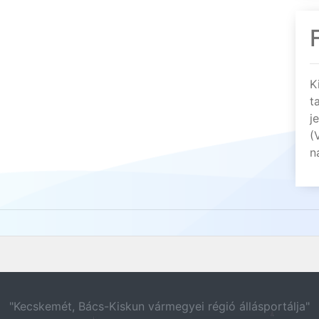
K
t
j
(
n
"Kecskemét, Bács-Kiskun vármegyei régió állásportálja"