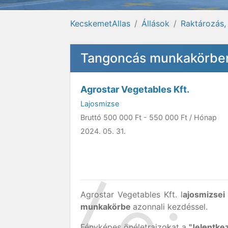
KecskemetAllas
Állások
Raktározás, 
Tangoncás munkakörben 
Agrostar Vegetables Kft.
Lajosmizse
Bruttó
500 000 Ft
-
550 000 Ft
/ Hónap
2024. 05. 31.
Agrostar Vegetables Kft. l
ajosmizsei
munkakörbe
azonnali kezdéssel.
Fényképes önéletrajzokat a
"Jelentk