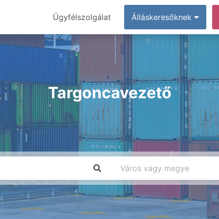
Ügyfélszolgálat
Álláskeresőknek
Targoncavezető