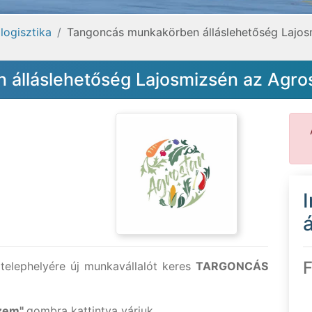
logisztika
Tangoncás munkakörben álláslehetőség Lajosm
álláslehetőség Lajosmizsén az Agrost
á
F
telephelyére új munkavállalót keres
TARGONCÁS
ezem"
gombra kattintva várjuk.