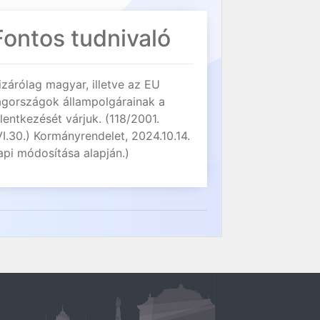
Fontos tudnivaló
izárólag magyar, illetve az EU
agországok állampolgárainak a
elentkezését várjuk. (118/2001.
VI.30.) Kormányrendelet, 2024.10.14.
api módosítása alapján.)