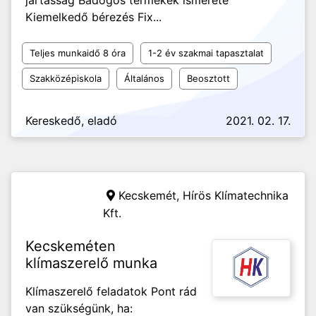
jártasság Bádogos termékek ismerete
Kiemelkedő bérezés Fix...
Teljes munkaidő 8 óra
1-2 év szakmai tapasztalat
Szakközépiskola
Általános
Beosztott
Kereskedő, eladó
2021. 02. 17.
Kecskemét,
Hírös Klímatechnika
Kft.
Kecskeméten
klímaszerelő munka
Klímaszerelő feladatok Pont rád
van szükségünk, ha: