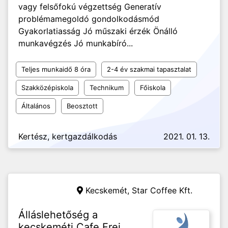
vagy felsőfokú végzettség Generatív
problémamegoldó gondolkodásmód
Gyakorlatiasság Jó műszaki érzék Önálló
munkavégzés Jó munkabíró...
Teljes munkaidő 8 óra
2-4 év szakmai tapasztalat
Szakközépiskola
Technikum
Főiskola
Általános
Beosztott
Kertész, kertgazdálkodás
2021. 01. 13.
Kecskemét,
Star Coffee Kft.
Álláslehetőség a
kecskeméti Cafe Frei