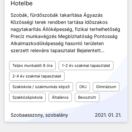
Hotelbe
Szobák, fürdőszobák takarítása Ágyazás
Közösségi terek rendben tartása Időszakos
nagytakarítás Állóképesség, fizikai terhelhetőség
Precíz munkavégzés Megbízhatóság Pontosság
Alkalmazkodóképesség hasonló területen
szerzett releváns tapasztalat Bejelentett...
Teljes munkaidő 8 óra
1-2 év szakmai tapasztalat
2-4 év szakmai tapasztalat
Szakiskola / szakmunkás képző
OKJ
Gimnázium
Szakközépiskola
Általános
Beosztott
Szobaasszony, szobalány
2021. 01. 21.