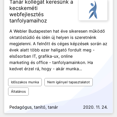
Tanár kollégát keresünk a
kecskeméti
webfejlesztés
tanfolyamaihoz
A Webler Budapesten hat éve sikeresen működő
oktatóstúdió és idén új helyen is szeretnénk
megjelenni. A felnőtt és céges képzések során az
évek alatt több ezer hallgató fordult meg -
elsősorban IT, grafika-ux, online
marketing és office - tanfolyamainkon. Ha
kedvet érzel rá, hogy - akár munka...
Időszakos munka
Nem igényel tapasztalatot
Általános
Pedagógus, tanító, tanár
2020. 11. 24.