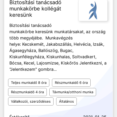
Biztosítási tanácsadó
munkakörbe kollégát
keresünk
Biztosítási tanácsadó
munkakörbe keresünk munkatársakat, az ország
több megyéjébe. Munkavégzés
helye: Kecskemét, Jakabszállás, Helvécia, Izsák,
Ágasegyháza, Ballószög, Bugac,
Kiskunfélegyháza, Kiskunhalas, Soltvadkert,
Bócsa, Kecel, Lajosmizse, Kiskőrös Jelentkezni, a
"Jelentkezem" gombra...
Teljes munkaidő 8 óra
Részmunkaidő 6 óra
Részmunkaidő 4 óra
Távmunka/otthoni munka
Vállalkozói, szerződéses
Általános