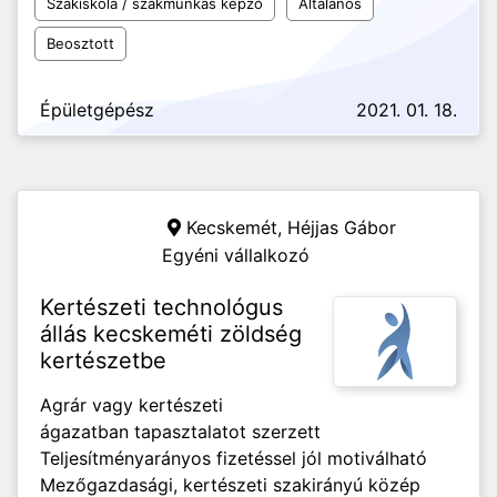
Szakiskola / szakmunkás képző
Általános
Beosztott
Épületgépész
2021. 01. 18.
Kecskemét,
Héjjas Gábor
Egyéni vállalkozó
Kertészeti technológus
állás kecskeméti zöldség
kertészetbe
Agrár vagy kertészeti
ágazatban tapasztalatot szerzett
Teljesítményarányos fizetéssel jól motiválható
Mezőgazdasági, kertészeti szakirányú közép