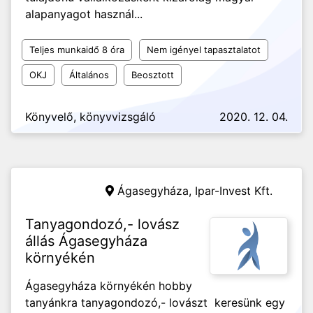
alapanyagot használ...
Teljes munkaidő 8 óra
Nem igényel tapasztalatot
OKJ
Általános
Beosztott
Könyvelő, könyvvizsgáló
2020. 12. 04.
Ágasegyháza,
Ipar-Invest Kft.
Tanyagondozó,- lovász
állás Ágasegyháza
környékén
Ágasegyháza környékén hobby
tanyánkra tanyagondozó,- lovászt keresünk egy