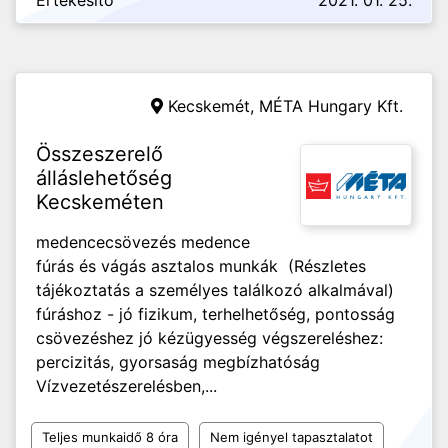
Értékesítő
2021. 01. 25.
Kecskemét,
MÉTA Hungary Kft.
Összeszerelő
álláslehetőség
Kecskeméten
medencecsövezés medence
fúrás és vágás asztalos munkák (Részletes
tájékoztatás a személyes találkozó alkalmával)
fúráshoz - jó fizikum, terhelhetőség, pontosság
csövezéshez jó kézügyesség végszereléshez:
percizitás, gyorsaság megbízhatóság
Vízvezetészerelésben,...
Teljes munkaidő 8 óra
Nem igényel tapasztalatot