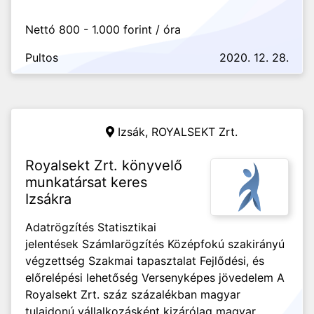
Nettó 800 - 1.000 forint / óra
Pultos
2020. 12. 28.
Izsák,
ROYALSEKT Zrt.
Royalsekt Zrt. könyvelő
munkatársat keres
Izsákra
Adatrögzítés Statisztikai
jelentések Számlarögzítés Középfokú szakirányú
végzettség Szakmai tapasztalat Fejlődési, és
előrelépési lehetőség Versenyképes jövedelem A
Royalsekt Zrt. száz százalékban magyar
tulajdonú vállalkozásként kizárólag magyar