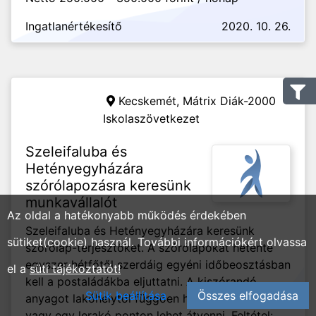
Ingatlanértékesítő
2020. 10. 26.
Kecskemét,
Mátrix Diák-2000
Iskolaszövetkezet
Szeleifaluba és
Hetényegyházára
szórólapozásra keresünk
munkavállalót
Az oldal a hatékonyabb működés érdekében
Szeleifaluba és Hetényegyházára keresünk
sütiket(cookie) használ. További információkért olvassa
szórólap-terjesztőket. A szórólapokat hetente
egyszer hétfőtől szerdáig egyéni időbeosztásban
el a
süti tájékoztatót!
kell a postaládákba eljuttatni. A kiszórandó
Sütik beállítása
Összes elfogadása
anyagot lakóhelytől függően házhozszállítják,
vagy egy lerakó ponton lehet átvenni. Feltétel: