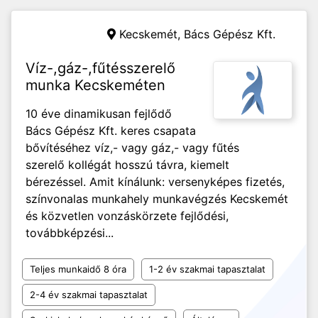
Kecskemét,
Bács Gépész Kft.
Víz-,gáz-,fűtésszerelő
munka Kecskeméten
10 éve dinamikusan fejlődő
Bács Gépész Kft. keres csapata
bővítéséhez víz,- vagy gáz,- vagy fűtés
szerelő kollégát hosszú távra, kiemelt
bérezéssel. Amit kínálunk: versenyképes fizetés,
színvonalas munkahely munkavégzés Kecskemét
és közvetlen vonzáskörzete fejlődési,
továbbképzési...
Teljes munkaidő 8 óra
1-2 év szakmai tapasztalat
2-4 év szakmai tapasztalat