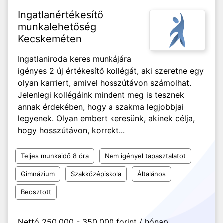
Ingatlanértékesítő
munkalehetőség
Kecskeméten
Ingatlaniroda keres munkájára
igényes 2 új értékesítő kollégát, aki szeretne egy
olyan karriert, amivel hosszútávon számolhat.
Jelenlegi kollégáink mindent meg is tesznek
annak érdekében, hogy a szakma legjobbjai
legyenek. Olyan embert keresünk, akinek célja,
hogy hosszútávon, korrekt...
Teljes munkaidő 8 óra
Nem igényel tapasztalatot
Gimnázium
Szakközépiskola
Általános
Beosztott
Nettó 250.000 - 350.000 forint / hónap