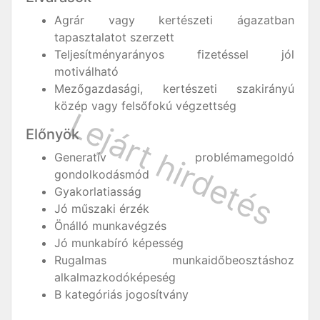
Agrár vagy kertészeti ágazatban
tapasztalatot szerzett
Teljesítményarányos fizetéssel jól
motiválható
Mezőgazdasági, kertészeti szakirányú
közép vagy felsőfokú végzettség
Előnyök
Generatív problémamegoldó
gondolkodásmód
Gyakorlatiasság
Jó műszaki érzék
Önálló munkavégzés
Jó munkabíró képesség
Rugalmas munkaidőbeosztáshoz
alkalmazkodóképeség
B kategóriás jogosítvány