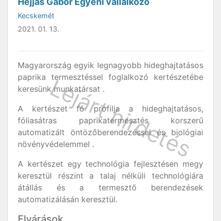
Héjjas Gábor Egyéni vállalkozó
Kecskemét
2021. 01. 13.
Magyarország egyik legnagyobb hideghajtatásos
paprika termesztéssel foglalkozó kertészetébe
keresünk munkatársat .
A kertészet fő profilja a hideghajtatásos,
fóliasátras paprikatermesztés korszerű
automatizált öntözőberendezéssel és biológiai
növényvédelemmel .
A kertészet egy technológia fejlesztésen megy
keresztül részint a talaj nélküli technológiára
átállás és a termesztő berendezések
automatizálásán keresztül.
Elvárások