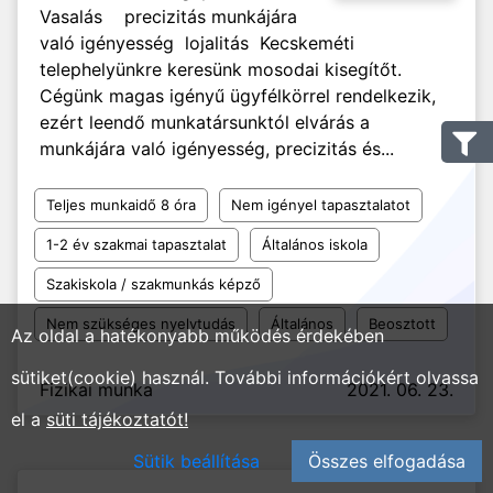
Vasalás precizitás munkájára
való igényesség lojalitás Kecskeméti
telephelyünkre keresünk mosodai kisegítőt.
Cégünk magas igényű ügyfélkörrel rendelkezik,
ezért leendő munkatársunktól elvárás a
munkájára való igényesség, precizitás és...
Teljes munkaidő 8 óra
Nem igényel tapasztalatot
1-2 év szakmai tapasztalat
Általános iskola
Szakiskola / szakmunkás képző
Nem szükséges nyelvtudás
Általános
Beosztott
Az oldal a hatékonyabb működés érdekében
sütiket(cookie) használ. További információkért olvassa
Fizikai munka
2021. 06. 23.
el a
süti tájékoztatót!
Sütik beállítása
Összes elfogadása