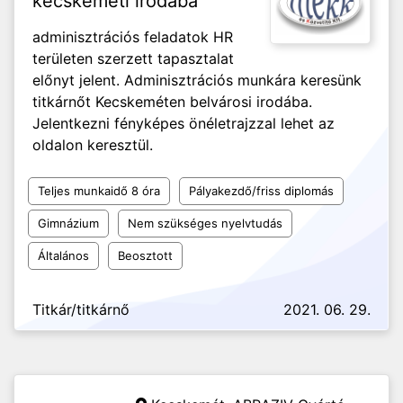
kecskeméti irodába
adminisztrációs feladatok HR
területen szerzett tapasztalat
előnyt jelent. Adminisztrációs munkára keresünk
titkárnőt Kecskeméten belvárosi irodába.
Jelentkezni fényképes önéletrajzzal lehet az
oldalon keresztül.
Teljes munkaidő 8 óra
Pályakezdő/friss diplomás
Gimnázium
Nem szükséges nyelvtudás
Általános
Beosztott
Titkár/titkárnő
2021. 06. 29.