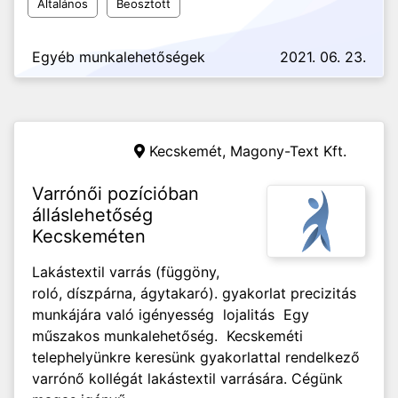
Általános
Beosztott
Egyéb munkalehetőségek
2021. 06. 23.
Kecskemét,
Magony-Text Kft.
Varrónői pozícióban
álláslehetőség
Kecskeméten
Lakástextil varrás (függöny,
roló, díszpárna, ágytakaró). gyakorlat precizitás
munkájára való igényesség lojalitás Egy
műszakos munkalehetőség. Kecskeméti
telephelyünkre keresünk gyakorlattal rendelkező
varrónő kollégát lakástextil varrására. Cégünk