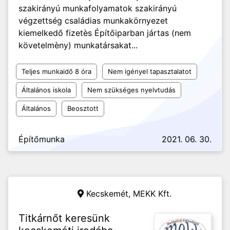
szakirányú munkafolyamatok szakirányú
végzettség családias munkakörnyezet
kiemelkedő fizetès Építőiparban jártas (nem
követelmèny) munkatársakat...
Teljes munkaidő 8 óra
Nem igényel tapasztalatot
Általános iskola
Nem szükséges nyelvtudás
Általános
Beosztott
Építőmunka
2021. 06. 30.
Kecskemét,
MEKK Kft.
Titkárnőt keresünk