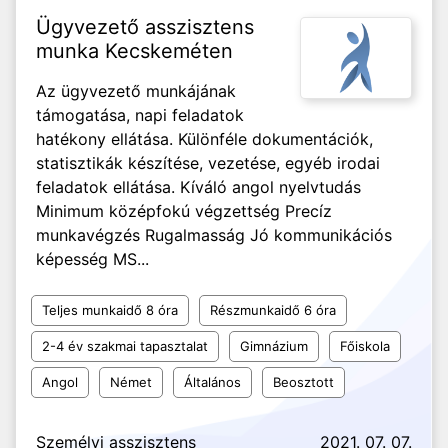
Ügyvezető asszisztens
munka Kecskeméten
Az ügyvezető munkájának
támogatása, napi feladatok
hatékony ellátása. Különféle dokumentációk,
statisztikák készítése, vezetése, egyéb irodai
feladatok ellátása. Kíváló angol nyelvtudás
Minimum középfokú végzettség Precíz
munkavégzés Rugalmasság Jó kommunikációs
képesség MS...
Teljes munkaidő 8 óra
Részmunkaidő 6 óra
2-4 év szakmai tapasztalat
Gimnázium
Főiskola
Angol
Német
Általános
Beosztott
Személyi asszisztens
2021. 07. 07.