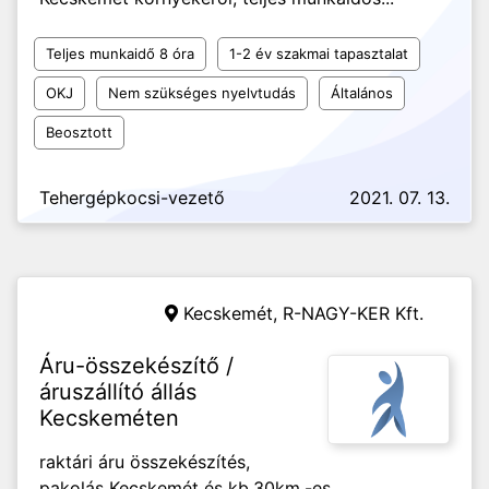
Teljes munkaidő 8 óra
1-2 év szakmai tapasztalat
OKJ
Nem szükséges nyelvtudás
Általános
Beosztott
Tehergépkocsi-vezető
2021. 07. 13.
Kecskemét,
R-NAGY-KER Kft.
Áru-összekészítő /
áruszállító állás
Kecskeméten
raktári áru összekészítés,
pakolás Kecskemét és kb.30km.-es