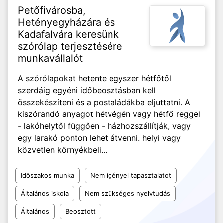
Petőfivárosba,
Hetényegyházára és
Kadafalvára keresünk
szórólap terjesztésére
munkavállalót
A szórólapokat hetente egyszer hétfőtől
szerdáig egyéni időbeosztásban kell
összekészíteni és a postaládákba eljuttatni. A
kiszórandó anyagot hétvégén vagy hétfő reggel
- lakóhelytől függően - házhozszállítják, vagy
egy larakó ponton lehet átvenni. helyi vagy
közvetlen környékbeli...
Időszakos munka
Nem igényel tapasztalatot
Általános iskola
Nem szükséges nyelvtudás
Általános
Beosztott