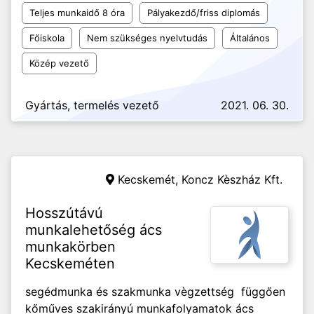
Teljes munkaidő 8 óra
Pályakezdő/friss diplomás
Főiskola
Nem szükséges nyelvtudás
Általános
Közép vezető
Gyártás, termelés vezető
2021. 06. 30.
Kecskemét,
Koncz Kèszház Kft.
Hosszútávú
munkalehetőség ács
munkakörben
Kecskeméten
segédmunka és szakmunka vègzettség függően
kőműves szakirányú munkafolyamatok ács