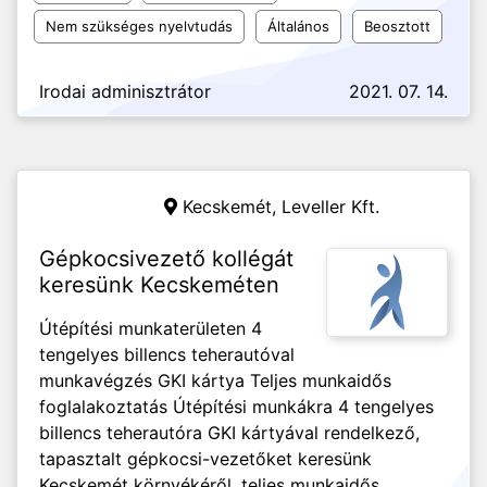
Nem szükséges nyelvtudás
Általános
Beosztott
Irodai adminisztrátor
2021. 07. 14.
Kecskemét,
Leveller Kft.
Gépkocsivezető kollégát
keresünk Kecskeméten
Útépítési munkaterületen 4
tengelyes billencs teherautóval
munkavégzés GKI kártya Teljes munkaidős
foglalakoztatás Útépítési munkákra 4 tengelyes
billencs teherautóra GKI kártyával rendelkező,
tapasztalt gépkocsi-vezetőket keresünk
Kecskemét környékéről, teljes munkaidős...