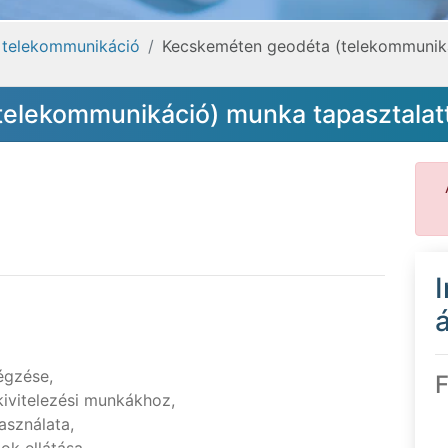
, telekommunikáció
Kecskeméten geodéta (telekommuniká
elekommunikáció) munka tapasztalatt
á
égzése,
F
 kivitelezési munkákhoz,
sználata,