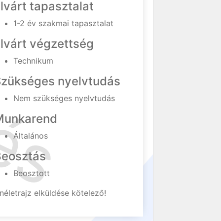
lvárt tapasztalat
1-2 év szakmai tapasztalat
lvárt végzettség
Technikum
Szükséges nyelvtudás
Nem szükséges nyelvtudás
Munkarend
Általános
Beosztás
Beosztott
néletrajz elküldése kötelező!