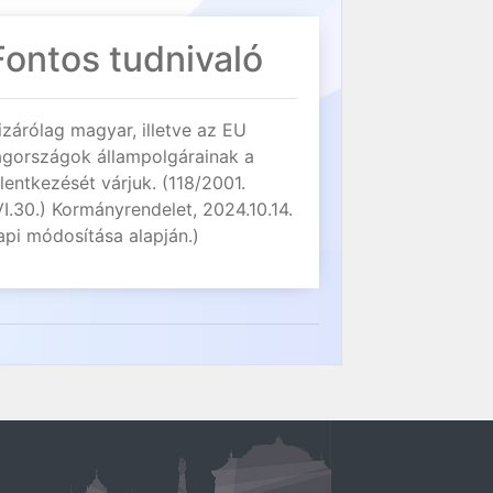
Fontos tudnivaló
izárólag magyar, illetve az EU
agországok állampolgárainak a
elentkezését várjuk. (118/2001.
VI.30.) Kormányrendelet, 2024.10.14.
api módosítása alapján.)