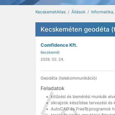
KecskemetAllas
Állások
Informatika
Kecskeméten geodéta (t
Comfidence Kft.
Kecskemét
2026. 02. 24.
Geodéta (telekommunikáció)
Feladatok
kitűzési és bemérési munkák elv
síkrajzok készítése tervezési és
AutoCAD és FreeTr programok ha