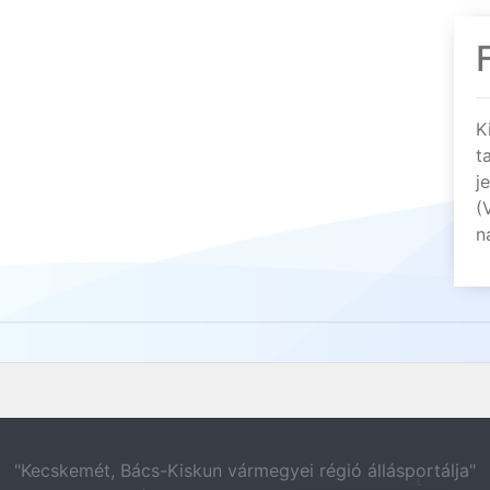
K
t
j
(
n
"Kecskemét, Bács-Kiskun vármegyei régió állásportálja"