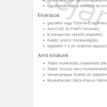
terepi és irodai geodéziai feladat
együttműködés a tervezői és kivi
Elvárások
geodéta vagy földmérő technikus
AutoCAD és FreeTr ismerete,
B kategóriás vezetői engedély,
önálló, precíz munkavégzés,
legalább 1–2 év szakmai tapaszta
Amit kínálunk
Teljes munkaidős, bejelentett alk
Stabil, hosszú távú munkalehetős
Versenyképes fizetés és teljesít
Munkaterület: Bács-Kiskun Várm