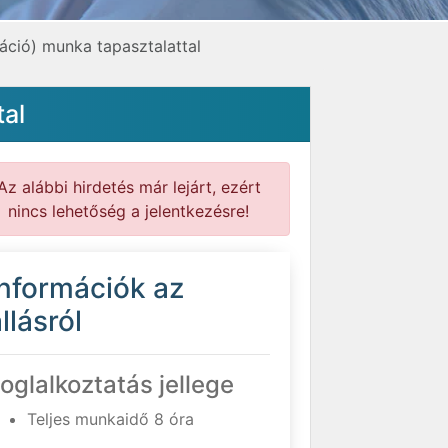
ció) munka tapasztalattal
al
Az alábbi hirdetés már lejárt, ezért
nincs lehetőség a jelentkezésre!
Információk az
llásról
oglalkoztatás jellege
Teljes munkaidő 8 óra