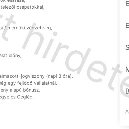
ok ellátása,
E
telezői csapatokkal,
E
i / mérnöki végzettség,
lat előny,
almazotti jogviszony (napi 8 óra).
ég egy fejlődő vállalatnál.
mény alapú bónusz.
egye és Cegléd.
Ö