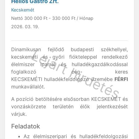
Helios Gastro Zrt.
Kecskemét
Nettó
300 000 Ft
-
330 000 Ft
/ Hónap
2026. 03. 19.
Dinamikusan fejlődő budapesti székhellyel,
kecskeméti és győri fiókteleppel rendelkező
élelmiszer iparral és hulladékgazdálkodással
foglalkozó cég keres
KECSKEMÉTI hulladékfeldolgozó üzemébe
FÉRFI
munkavállalót.
A pozíció betöltésére elsősorban KECSKEMÉT és
vonzáskörzete területén élők jelentkezését
várjuk.
Feladatok
Az élelmiszeripari és hulladékfeldolgozási