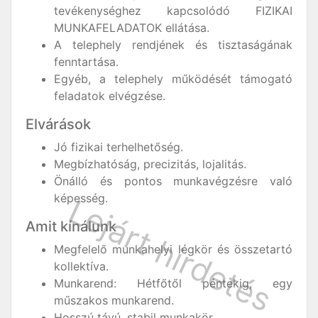
tevékenységhez kapcsolódó FIZIKAI
MUNKAFELADATOK ellátása.
A telephely rendjének és tisztaságának
fenntartása.
Egyéb, a telephely működését támogató
feladatok elvégzése.
Elvárások
Jó fizikai terhelhetőség.
Megbízhatóság, precizitás, lojalitás.
Önálló és pontos munkavégzésre való
képesség.
Amit kínálunk
Megfelelő munkahelyi légkör és összetartó
kollektíva.
Munkarend: Hétfőtől péntekig, egy
műszakos munkarend.
Hosszú távú, stabil munkakör.