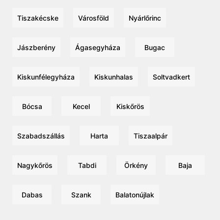
Tiszakécske
Városföld
Nyárlőrinc
Jászberény
Ágasegyháza
Bugac
Kiskunfélegyháza
Kiskunhalas
Soltvadkert
Bócsa
Kecel
Kiskőrös
Szabadszállás
Harta
Tiszaalpár
Nagykőrös
Tabdi
Örkény
Baja
Dabas
Szank
Balatonújlak