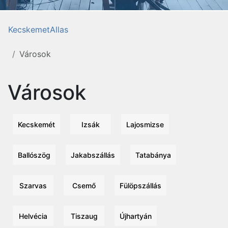
KecskemetAllas
Városok
Városok
Kecskemét
Izsák
Lajosmizse
Ballószög
Jakabszállás
Tatabánya
Szarvas
Csemő
Fülöpszállás
Helvécia
Tiszaug
Újhartyán