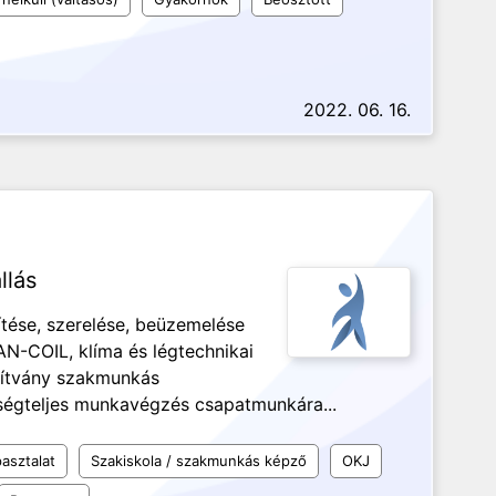
2022. 06. 16.
llás
ítése, szerelése, beüzemelése
AN-COIL, klíma és légtechnikai
sítvány szakmunkás
ősségteljes munkavégzés csapatmunkára...
asztalat
Szakiskola / szakmunkás képző
OKJ