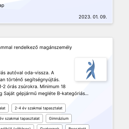
ap
2023. 01. 09.
ámmal rendelkező magánszemély
lás autóval oda-vissza. A
an történő segítségnyújtás.
1-2 órás zsúrokra. Minimum 18
g Saját gépjármű megléte B-kategóriás...
alat
2-4 év szakmai tapasztalat
év szakmai tapasztalat
Gimnázium
nélküli (váltásos)
Gyakornok
Beosztott