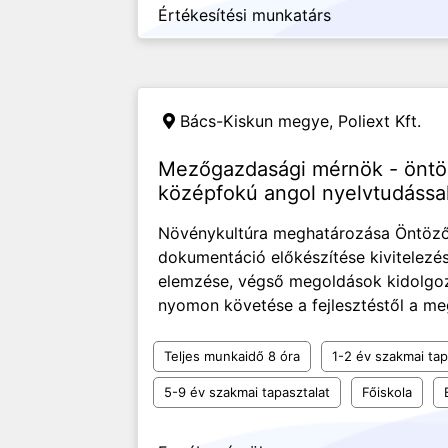
Értékesítési munkatárs
Bács-Kiskun megye,
Poliext Kft.
Mezőgazdasági mérnök - öntöz
középfokú angol nyelvtudássa
Növénykultúra meghatározása Öntöző
dokumentáció előkészítése kivitelezé
elemzése, végső megoldások kidolgo
nyomon követése a fejlesztéstől a me
Teljes munkaidő 8 óra
1-2 év szakmai tap
5-9 év szakmai tapasztalat
Főiskola