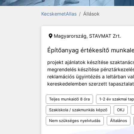
KecskemetAllas
Állások
Magyarország,
STAVMAT Zrt.
Építőanyag értékesítő munka
projekt ajánlatok készítése szaktanác
megrendelés készítése pénztárkezelés
reklamációs ügyintézés a leltárban va
kereskedelemben szerzett tapasztalat t
Teljes munkaidő 8 óra
1-2 év szakmai tap
Szakiskola / szakmunkás képző
OKJ
Nem szükséges nyelvtudás
Általános