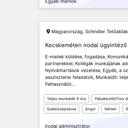
Egyéb mérnök
Magyarország,
Schindler Tetőablak
Kecskeméten irodai ügyintéző 
E-mailek küldése, fogadása, Komuniká
partnerekkel, Kollégák munkájának adm
Nyilvántartások vezetése, Egyéb, a 
asszisztensi feladatok, Munkaidő: tel
Felhasználói...
Teljes munkaidő 8 óra
Pályakezdő/friss d
Szakközépiskola
Angol
Német
Á
Irodai adminisztrátor