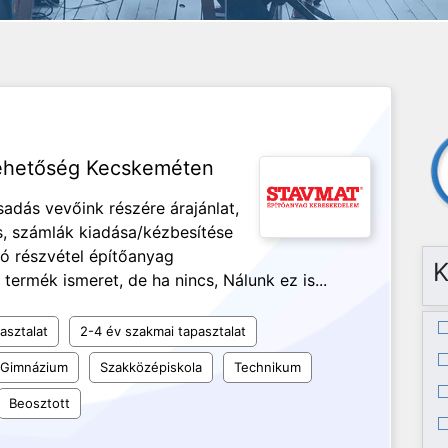
lehetőség Kecskeméten
sadás vevőink részére árajánlat,
, számlák kiadása/kézbesítése
ló részvétel építőanyag
K
ermék ismeret, de ha nincs, Nálunk ez is...
asztalat
2-4 év szakmai tapasztalat
Gimnázium
Szakközépiskola
Technikum
Beosztott