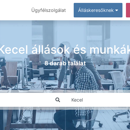
Ügyfélszolgálat
Álláskeresőknek
Kecel állások és munká
8 darab találat