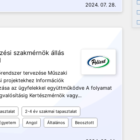
2024. 07. 28.
ési szakmérnök állás
l
rendszer tervezése Műszaki
si projektekhez Információk
zása az ügyfelekkel együttműködve A folyamat
gvalósításig Kertészmérnök vagy...
asztalat
2-4 év szakmai tapasztalat
Egyetem
Angol
Általános
Beosztott