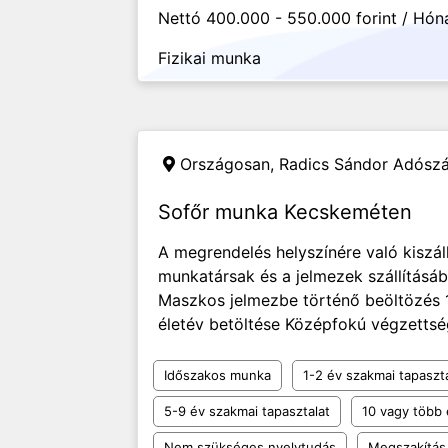
Nettó 400.000 - 550.000 forint / Hón
Fizikai munka
Országosan,
Radics Sándor Adósz
Sofőr munka Kecskeméten
A megrendelés helyszínére való kiszál
munkatársak és a jelmezek szállításáb
Maszkos jelmezbe történő beöltözés 
életév betöltése Középfokú végzettsé
Időszakos munka
1-2 év szakmai tapaszt
5-9 év szakmai tapasztalat
10 vagy több 
Nem szükséges nyelvtudás
Megszakítás 