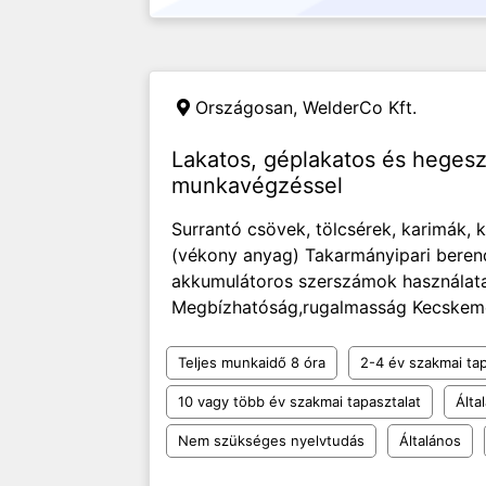
Országosan,
WelderCo Kft.
Lakatos, géplakatos és hegesz
munkavégzéssel
Surrantó csövek, tölcsérek, karimák, k
(vékony anyag) Takarmányipari berend
akkumulátoros szerszámok használata
Megbízhatóság,rugalmasság Kecskemét
Teljes munkaidő 8 óra
2-4 év szakmai tap
10 vagy több év szakmai tapasztalat
Álta
Nem szükséges nyelvtudás
Általános