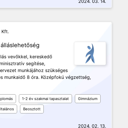
2024. 03. 14.
 Kft.
álláslehetőség
lás vevőkkel, kereskedő
inisztratív segítése,
szervezet munkájához szükséges
jes munkaidő 8 óra. Középfokú végzettség,
iplomás
1-2 év szakmai tapasztalat
Gimnázium
ltalános
Beosztott
2024. 02. 13.