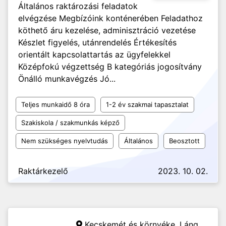
Általános raktározási feladatok
elvégzése Megbízóink konténerében Feladathoz
köthető áru kezelése, adminisztráció vezetése
Készlet figyelés, utánrendelés Értékesítés
orientált kapcsolattartás az ügyfelekkel
Középfokú végzettség B kategóriás jogosítvány
Önálló munkavégzés Jó...
Teljes munkaidő 8 óra
1-2 év szakmai tapasztalat
Szakiskola / szakmunkás képző
Nem szükséges nyelvtudás
Általános
Beosztott
Raktárkezelő
2023. 10. 02.
Kecskemét és környéke,
Láng