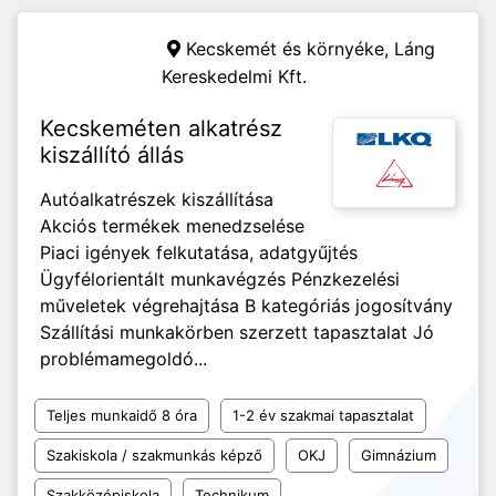
Kecskemét és környéke,
Láng
Kereskedelmi Kft.
Kecskeméten alkatrész
kiszállító állás
Autóalkatrészek kiszállítása
Akciós termékek menedzselése
Piaci igények felkutatása, adatgyűjtés
Ügyfélorientált munkavégzés Pénzkezelési
műveletek végrehajtása B kategóriás jogosítvány
Szállítási munkakörben szerzett tapasztalat Jó
problémamegoldó...
Teljes munkaidő 8 óra
1-2 év szakmai tapasztalat
Szakiskola / szakmunkás képző
OKJ
Gimnázium
Szakközépiskola
Technikum