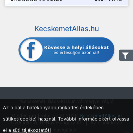
KecskemetAllas.hu
"Kecskemét, Bács-Kiskun vármegyei régió
Az oldal a hatékonyabb működés érdekében
állásportálja"
Minden jog fentartva © 2026.
KecskemetAllas.hu
sütiket(cookie) használ. További információkért olvassa
Üzemeltető: IT-Nav Hungary Kft. | "Az elsők közé
navigáljuk!"
el a
süti tájékoztatót!