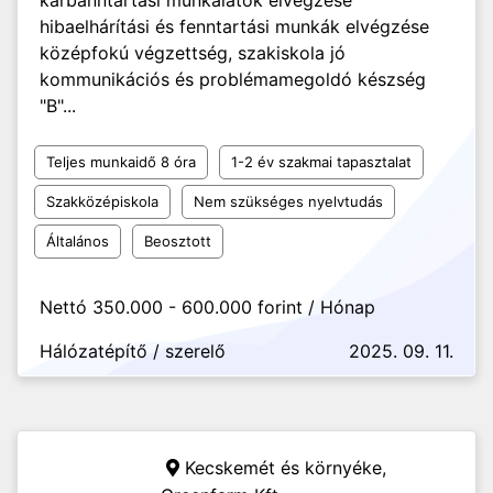
karbanntartási munkálatok elvégzése
hibaelhárítási és fenntartási munkák elvégzése
középfokú végzettség, szakiskola jó
kommunikációs és problémamegoldó készség
"B"...
Teljes munkaidő 8 óra
1-2 év szakmai tapasztalat
Szakközépiskola
Nem szükséges nyelvtudás
Általános
Beosztott
Nettó 350.000 - 600.000 forint / Hónap
Hálózatépítő / szerelő
2025. 09. 11.
Kecskemét és környéke,