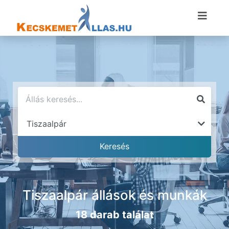
Tiszaalpár állások és munkák
18 darab találat