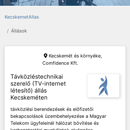
KecskemetAllas
Állások
Kecskemét és környéke,
Comfidence Kft.
Távközléstechnikai
szerelő (TV-internet
létesítő) állás
Kecskeméten
távközlési berendezések és előfizetői
bekapcsolások üzembehelyezése a Magyar
Telekom ügyfeleinél hálózat bövítése és