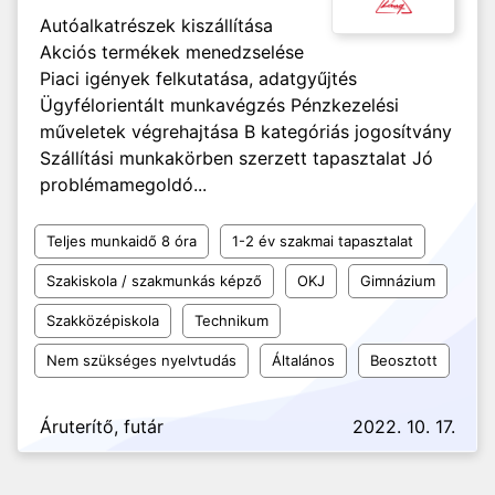
Autóalkatrészek kiszállítása
Akciós termékek menedzselése
Piaci igények felkutatása, adatgyűjtés
Ügyfélorientált munkavégzés Pénzkezelési
műveletek végrehajtása B kategóriás jogosítvány
Szállítási munkakörben szerzett tapasztalat Jó
problémamegoldó...
Teljes munkaidő 8 óra
1-2 év szakmai tapasztalat
Szakiskola / szakmunkás képző
OKJ
Gimnázium
Szakközépiskola
Technikum
Nem szükséges nyelvtudás
Általános
Beosztott
Áruterítő, futár
2022. 10. 17.