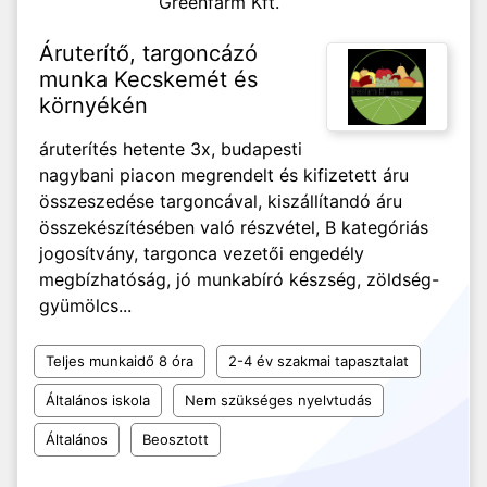
Greenfarm Kft.
Áruterítő, targoncázó
munka Kecskemét és
környékén
áruterítés hetente 3x, budapesti
nagybani piacon megrendelt és kifizetett áru
összeszedése targoncával, kiszállítandó áru
összekészítésében való részvétel, B kategóriás
jogosítvány, targonca vezetői engedély
megbízhatóság, jó munkabíró készség, zöldség-
gyümölcs...
Teljes munkaidő 8 óra
2-4 év szakmai tapasztalat
Általános iskola
Nem szükséges nyelvtudás
Általános
Beosztott