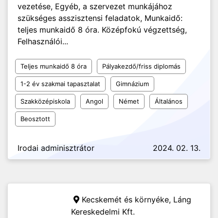
vezetése, Egyéb, a szervezet munkájához
szükséges asszisztensi feladatok, Munkaidő:
teljes munkaidő 8 óra. Középfokú végzettség,
Felhasználói...
Teljes munkaidő 8 óra
Pályakezdő/friss diplomás
1-2 év szakmai tapasztalat
Gimnázium
Szakközépiskola
Angol
Német
Általános
Beosztott
Irodai adminisztrátor
2024. 02. 13.
Kecskemét és környéke,
Láng
Kereskedelmi Kft.