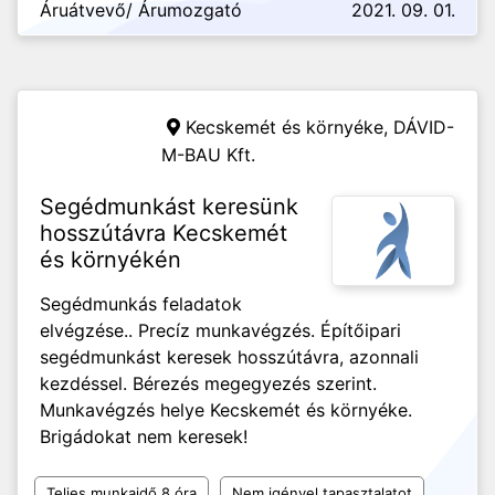
Áruátvevő/ Árumozgató
2021. 09. 01.
Kecskemét és környéke,
DÁVID-
M-BAU Kft.
Segédmunkást keresünk
hosszútávra Kecskemét
és környékén
Segédmunkás feladatok
elvégzése.. Precíz munkavégzés. Építőipari
segédmunkást keresek hosszútávra, azonnali
kezdéssel. Bérezés megegyezés szerint.
Munkavégzés helye Kecskemét és környéke.
Brigádokat nem keresek!
Teljes munkaidő 8 óra
Nem igényel tapasztalatot