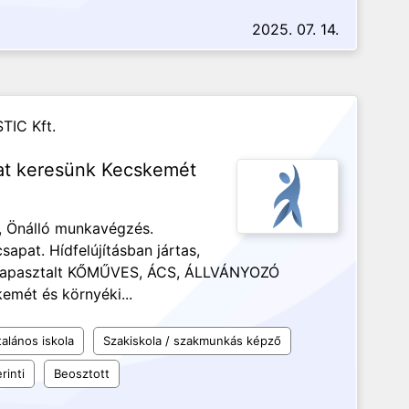
2025. 07. 14.
TIC Kft.
ákat keresünk Kecskemét
, Önálló munkavégzés.
apat. Hídfelújításban jártas,
, tapasztalt KŐMŰVES, ÁCS, ÁLLVÁNYOZÓ
emét és környéki...
talános iskola
Szakiskola / szakmunkás képző
rinti
Beosztott