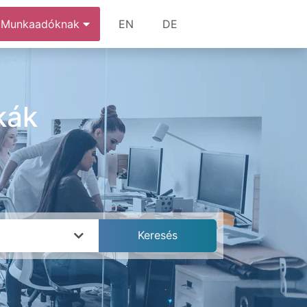
Munkaadóknak
EN
DE
kák