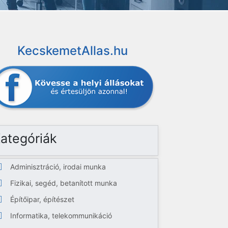
KecskemetAllas.hu
ategóriák
Adminisztráció, irodai munka
Fizikai, segéd, betanított munka
Építőipar, építészet
Informatika, telekommunikáció