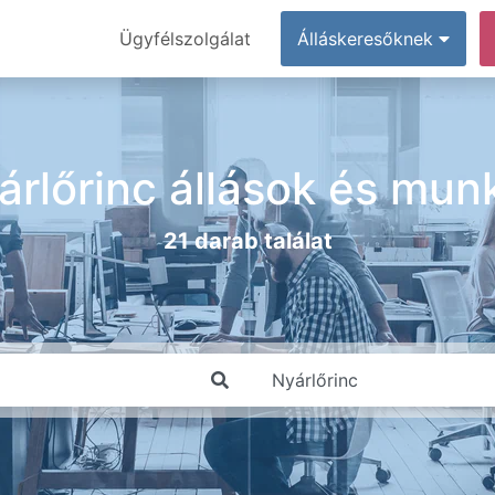
Ügyfélszolgálat
Álláskeresőknek
árlőrinc állások és mun
21 darab találat