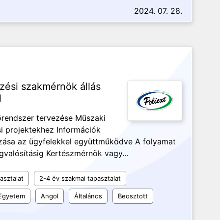
2024. 07. 28.
ési szakmérnök állás
l
rendszer tervezése Műszaki
si projektekhez Információk
zása az ügyfelekkel együttműködve A folyamat
gvalósításig Kertészmérnök vagy...
asztalat
2-4 év szakmai tapasztalat
Egyetem
Angol
Általános
Beosztott