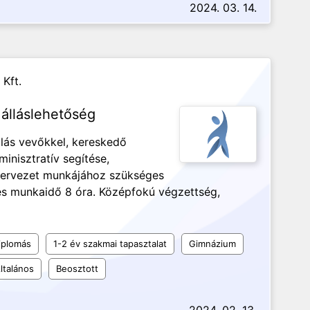
2024. 03. 14.
 Kft.
álláslehetőség
lás vevőkkel, kereskedő
inisztratív segítése,
szervezet munkájához szükséges
jes munkaidő 8 óra. Középfokú végzettség,
iplomás
1-2 év szakmai tapasztalat
Gimnázium
ltalános
Beosztott