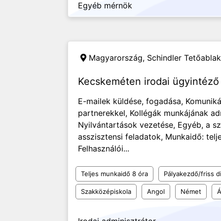
Egyéb mérnök
Magyarország,
Schindler Tetőablak
Kecskeméten irodai ügyintéző 
E-mailek küldése, fogadása, Komuniká
partnerekkel, Kollégák munkájának adm
Nyilvántartások vezetése, Egyéb, a 
asszisztensi feladatok, Munkaidő: tel
Felhasználói...
Teljes munkaidő 8 óra
Pályakezdő/friss d
Szakközépiskola
Angol
Német
Á