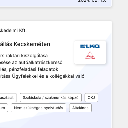
2024. 02. 13.
kedelmi Kft.
 állás Kecskeméten
s raktári kiszolgálása
esése az autóalkatrészkereső
és, pénzfeladási feladatok
ítása Ügyfelekkel és a kollégákkal való
asztalat
Szakiskola / szakmunkás képző
OKJ
kum
Nem szükséges nyelvtudás
Általános