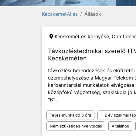
KecskemetAllas
Állások
Kecskemét és környéke,
Comfidenc
Távközléstechnikai szerelő (TV-
Kecskeméten
távközlési berendezések és előfizető
üzembehelyezése a Magyar Telekom üg
karbanntartási munkálatok elvégzése 
középfokú végzettség, szakiskola j
"B"...
Teljes munkaidő 8 óra
1-2 év szakmai tap
Nem szükséges nyelvtudás
Általános