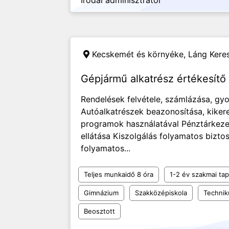
Irodai adminisztrátor
Kecskemét és környéke,
Láng Keres
Gépjármű alkatrész értékesítő
Rendelések felvétele, számlázása, gyor
Autóalkatrészek beazonosítása, kiker
programok használatával Pénztárkezel
ellátása Kiszolgálás folyamatos biztos
folyamatos...
Teljes munkaidő 8 óra
1-2 év szakmai tap
Gimnázium
Szakközépiskola
Techni
Beosztott