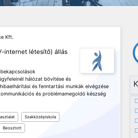
e Kft.
internet létesítő) állás
i bekapcsolások
yfeleinél hálózat bövítése és
K
hibaelhárítási és fenntartási munkák elvégzése
ó kommunikációs és problémamegoldó készség
asztalat
Szakközépiskola
Beosztott