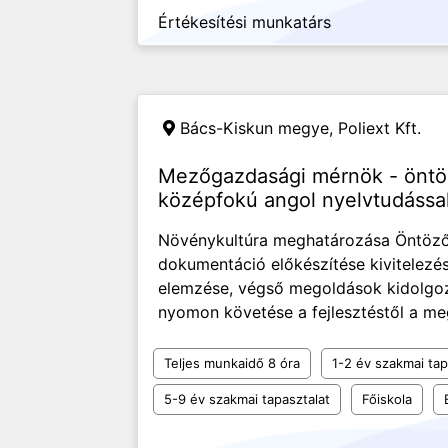
Értékesítési munkatárs
Bács-Kiskun megye,
Poliext Kft.
Mezőgazdasági mérnök - öntöz
középfokú angol nyelvtudássa
Növénykultúra meghatározása Öntöző
dokumentáció előkészítése kivitelezé
elemzése, végső megoldások kidolgo
nyomon követése a fejlesztéstől a me
Teljes munkaidő 8 óra
1-2 év szakmai tap
5-9 év szakmai tapasztalat
Főiskola