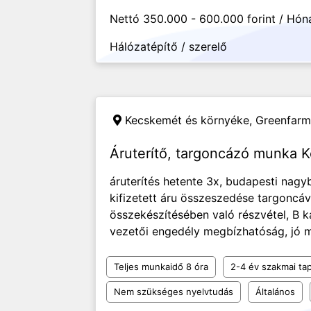
Nettó 350.000 - 600.000 forint / Hón
Hálózatépítő / szerelő
Kecskemét és környéke,
Greenfarm 
Áruterítő, targoncázó munka 
áruterítés hetente 3x, budapesti nagy
kifizetett áru összeszedése targoncáva
összekészítésében való részvétel, B k
vezetői engedély megbízhatóság, jó m
Teljes munkaidő 8 óra
2-4 év szakmai tap
Nem szükséges nyelvtudás
Általános