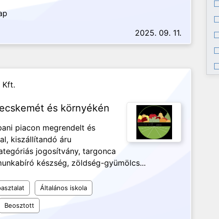
ap
2025. 09. 11.
Kft.
Kecskemét és környékén
bani piacon megrendelt és
l, kiszállítandó áru
ategóriás jogosítvány, targonca
unkabíró készség, zöldség-gyümölcs...
asztalat
Általános iskola
Beosztott