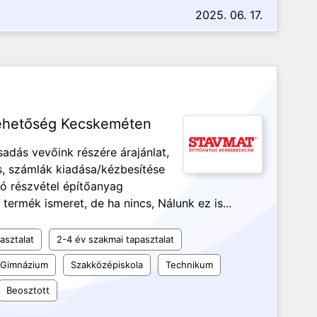
2025. 06. 17.
lehetőség Kecskeméten
sadás vevőink részére árajánlat,
, számlák kiadása/kézbesítése
ló részvétel építőanyag
ermék ismeret, de ha nincs, Nálunk ez is...
asztalat
2-4 év szakmai tapasztalat
Gimnázium
Szakközépiskola
Technikum
Beosztott