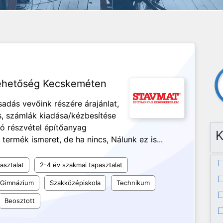
lehetőség Kecskeméten
sadás vevőink részére árajánlat,
, számlák kiadása/kézbesítése
ló részvétel építőanyag
K
ermék ismeret, de ha nincs, Nálunk ez is...
asztalat
2-4 év szakmai tapasztalat
Gimnázium
Szakközépiskola
Technikum
Beosztott