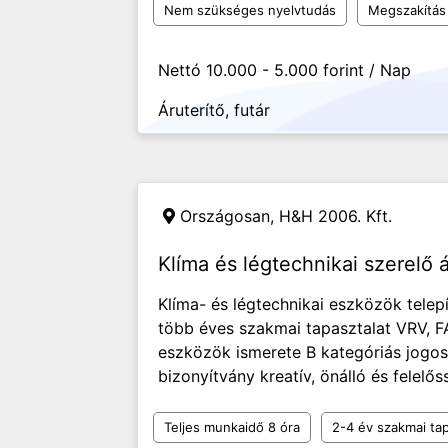
Nem szükséges nyelvtudás
Megszakítás 
Nettó 10.000 - 5.000 forint / Nap
Áruterítő, futár
Országosan,
H&H 2006. Kft.
Klíma és légtechnikai szerelő á
Klíma- és légtechnikai eszközök telep
több éves szakmai tapasztalat VRV, F
eszközök ismerete B kategóriás jogo
bizonyítvány kreatív, önálló és felel
Teljes munkaidő 8 óra
2-4 év szakmai tap