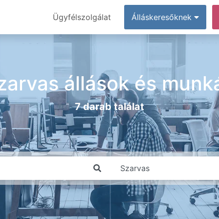
Ügyfélszolgálat
Álláskeresőknek
zarvas állások és munk
7 darab találat