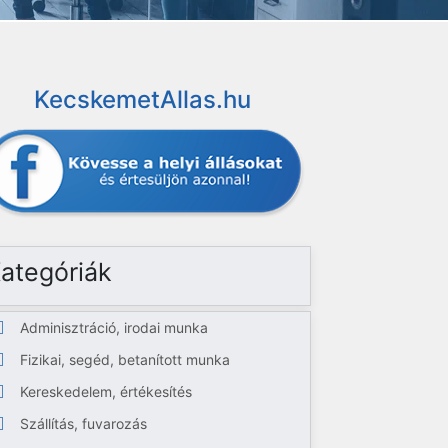
KecskemetAllas.hu
ategóriák
Adminisztráció, irodai munka
Fizikai, segéd, betanított munka
Kereskedelem, értékesítés
Szállítás, fuvarozás