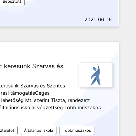
Beosztott
2021. 06. 16.
t keresünk Szarvas és
esünk Szarvas és Szentes
árási támogatás️Céges
 lehetőség Mt. szerint ️Tiszta, rendezett
általános iskolai végzettség ️Több műszakos
ztalatot
Általános iskola
Többműszakos