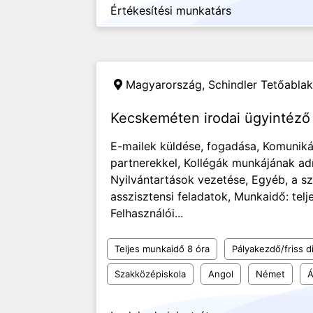
Értékesítési munkatárs
Magyarország,
Schindler Tetőablak
Kecskeméten irodai ügyintéző 
E-mailek küldése, fogadása, Komuniká
partnerekkel, Kollégák munkájának adm
Nyilvántartások vezetése, Egyéb, a 
asszisztensi feladatok, Munkaidő: tel
Felhasználói...
Teljes munkaidő 8 óra
Pályakezdő/friss d
Szakközépiskola
Angol
Német
Á