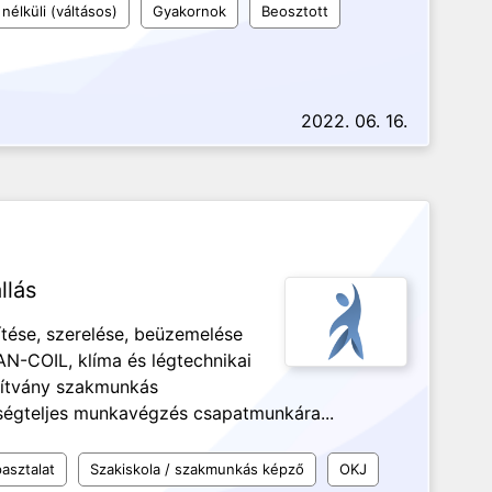
nélküli (váltásos)
Gyakornok
Beosztott
2022. 06. 16.
llás
ítése, szerelése, beüzemelése
AN-COIL, klíma és légtechnikai
sítvány szakmunkás
ősségteljes munkavégzés csapatmunkára...
asztalat
Szakiskola / szakmunkás képző
OKJ