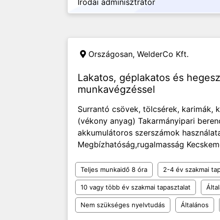
Irodai adminisztrátor
Országosan,
WelderCo Kft.
Lakatos, géplakatos és hegesz
munkavégzéssel
Surrantó csövek, tölcsérek, karimák, k
(vékony anyag) Takarmányipari berend
akkumulátoros szerszámok használata
Megbízhatóság,rugalmasság Kecskemét
Teljes munkaidő 8 óra
2-4 év szakmai tap
10 vagy több év szakmai tapasztalat
Álta
Nem szükséges nyelvtudás
Általános