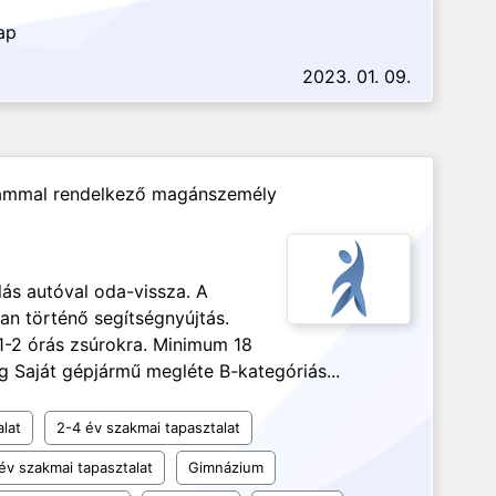
ap
2023. 01. 09.
ámmal rendelkező magánszemély
lás autóval oda-vissza. A
an történő segítségnyújtás.
1-2 órás zsúrokra. Minimum 18
g Saját gépjármű megléte B-kategóriás...
alat
2-4 év szakmai tapasztalat
év szakmai tapasztalat
Gimnázium