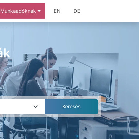
Munkaadóknak
EN
DE
ák