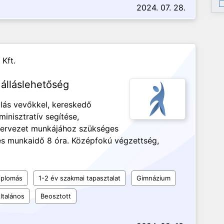
2024. 07. 28.
 Kft.
álláslehetőség
lás vevőkkel, kereskedő
inisztratív segítése,
szervezet munkájához szükséges
jes munkaidő 8 óra. Középfokú végzettség,
iplomás
1-2 év szakmai tapasztalat
Gimnázium
ltalános
Beosztott