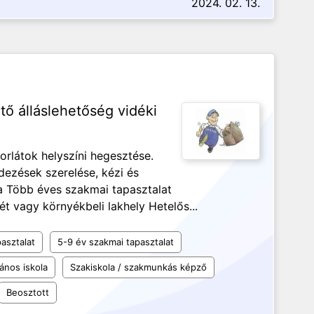
2024. 02. 13.
tő álláslehetőség vidéki
orlátok helyszíni hegesztése.
ezések szerelése, kézi és
 Több éves szakmai tapasztalat
 vagy környékbeli lakhely Hetelős...
asztalat
5-9 év szakmai tapasztalat
lános iskola
Szakiskola / szakmunkás képző
Beosztott