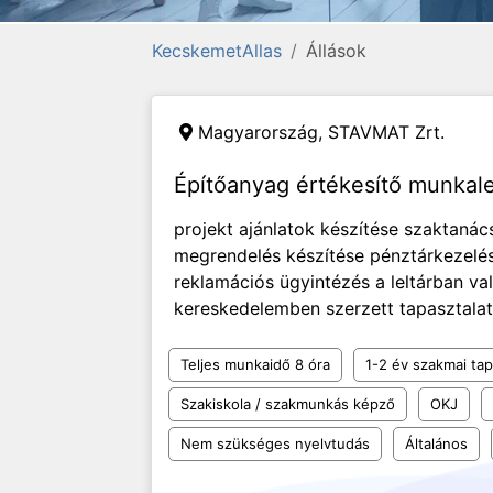
KecskemetAllas
Állások
Magyarország,
STAVMAT Zrt.
Építőanyag értékesítő munka
projekt ajánlatok készítése szaktanác
megrendelés készítése pénztárkezelés
reklamációs ügyintézés a leltárban va
kereskedelemben szerzett tapasztalat t
Teljes munkaidő 8 óra
1-2 év szakmai tap
Szakiskola / szakmunkás képző
OKJ
Nem szükséges nyelvtudás
Általános