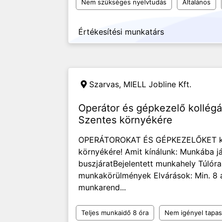
Nem szükséges nyelvtudás
Általános
Értékesítési munkatárs
Szarvas,
MIELL Jobline Kft.
Operátor és gépkezelő kollégá
Szentes környékére
OPERÁTOROKAT ÉS GÉPKEZELŐKET ker
környékére! Amit kínálunk: ️Munkába j
buszjárat️Bejelentett munkahely ️Túlóra
munkakörülmények Elvárások: ️Min. 8 
munkarend...
Teljes munkaidő 8 óra
Nem igényel tapas