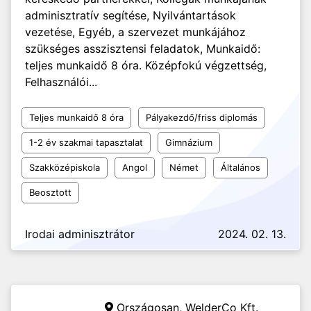
adminisztratív segítése, Nyilvántartások
vezetése, Egyéb, a szervezet munkájához
szükséges asszisztensi feladatok, Munkaidő:
teljes munkaidő 8 óra. Középfokú végzettség,
Felhasználói...
Teljes munkaidő 8 óra
Pályakezdő/friss diplomás
1-2 év szakmai tapasztalat
Gimnázium
Szakközépiskola
Angol
Német
Általános
Beosztott
Irodai adminisztrátor
2024. 02. 13.
Országosan,
WelderCo Kft.