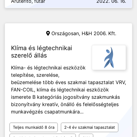
Áruterítő, futár
2022. 06. 16.
Országosan,
H&H 2006. Kft.
Klíma és légtechnikai
szerelő állás
Klíma- és légtechnikai eszközök
telepítése, szerelése,
beüzemelése több éves szakmai tapasztalat VRV,
FAN-COIL, klíma és légtechnikai eszközök
ismerete B kategóriás jogosítvány szakmunkás
bizonyítvány kreatív, önálló és felelősségteljes
munkavégzés csapatmunkára...
Teljes munkaidő 8 óra
2-4 év szakmai tapasztalat