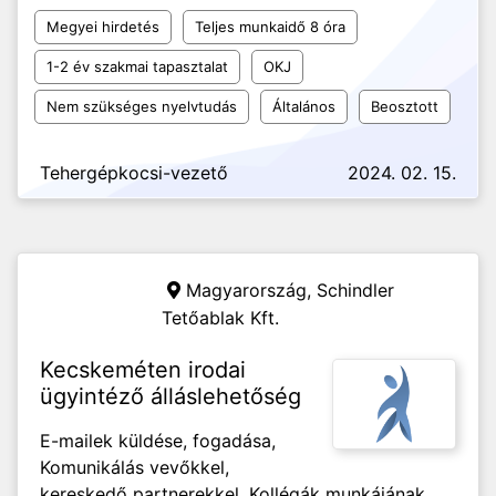
Megyei hirdetés
Teljes munkaidő 8 óra
1-2 év szakmai tapasztalat
OKJ
Nem szükséges nyelvtudás
Általános
Beosztott
Tehergépkocsi-vezető
2024. 02. 15.
Magyarország,
Schindler
Tetőablak Kft.
Kecskeméten irodai
ügyintéző álláslehetőség
E-mailek küldése, fogadása,
Komunikálás vevőkkel,
kereskedő partnerekkel, Kollégák munkájának