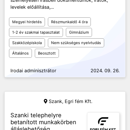
személyesen írásbeli dokumentumok, iratok,
levelek előállítása,...
Megyei hirdetés
Részmunkaidő 4 óra
1-2 év szakmai tapasztalat
Gimnázium
Szakközépiskola
Nem szükséges nyelvtudás
Általános
Beosztott
Irodai adminisztrátor
2024. 09. 26.
Szank,
Egri fém Kft.
Szanki telephelyre
betanított munkakörben
álláslehetőség