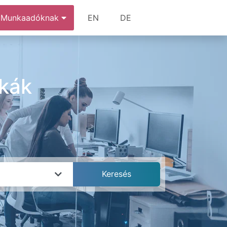
Munkaadóknak
EN
DE
nkák