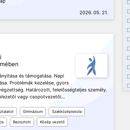
nap
2026. 05. 21.
i
zemében
nyítása és támogatása. Napi
ása. Problémák kezelése, gyors
gzettség. Határozott, felelősségteljes személy.
ezetői vagy csopotvezetői...
ztalatot
Gimnázium
Szakközépiskola
os
Beosztott
Közép vezető