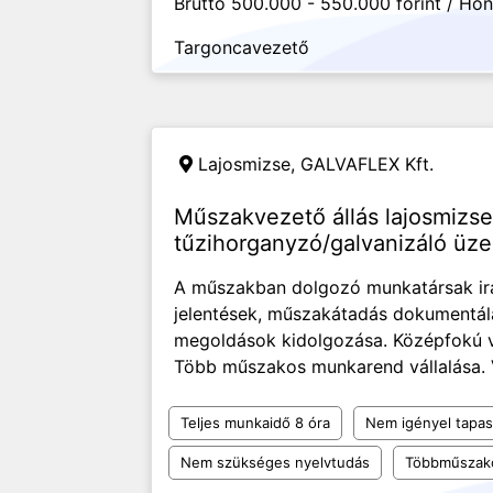
Bruttó 500.000 - 550.000 forint / Hó
Targoncavezető
Lajosmizse,
GALVAFLEX Kft.
Műszakvezető állás lajosmizse
tűzihorganyzó/galvanizáló ü
A műszakban dolgozó munkatársak irá
jelentések, műszakátadás dokumentál
megoldások kidolgozása. Középfokú vé
Több műszakos munkarend vállalása. V
Teljes munkaidő 8 óra
Nem igényel tapas
Nem szükséges nyelvtudás
Többműszak