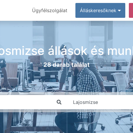
Ügyfélszolgálat
Álláskeresőknek
osmizse állások és mu
28 darab találat