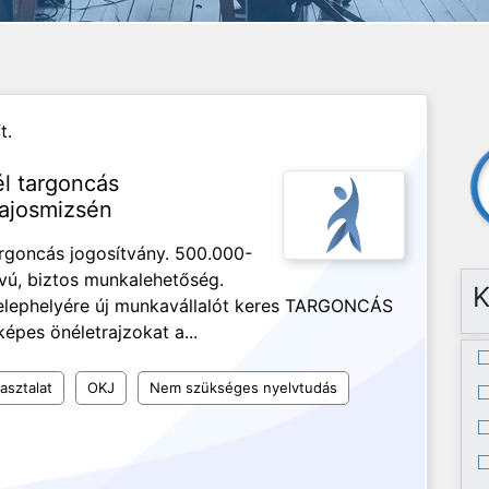
t.
él targoncás
ajosmizsén
rgoncás jogosítvány. 500.000-
ávú, biztos munkalehetőség.
K
 telephelyére új munkavállalót keres TARGONCÁS
épes önéletrajzokat a...
asztalat
OKJ
Nem szükséges nyelvtudás