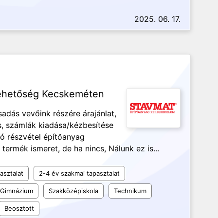
2025. 06. 17.
lehetőség Kecskeméten
sadás vevőink részére árajánlat,
, számlák kiadása/kézbesítése
ló részvétel építőanyag
ermék ismeret, de ha nincs, Nálunk ez is...
asztalat
2-4 év szakmai tapasztalat
Gimnázium
Szakközépiskola
Technikum
Beosztott