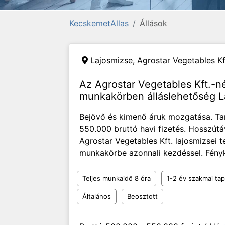
KecskemetAllas
Állások
Lajosmizse,
Agrostar Vegetables Kf
Az Agrostar Vegetables Kft.-n
munkakörben álláslehetőség L
Bejövő és kimenő áruk mozgatása. Ta
550.000 bruttó havi fizetés. Hosszút
Agrostar Vegetables Kft. lajosmizsei
munkakörbe azonnali kezdéssel. Fényk
Teljes munkaidő 8 óra
1-2 év szakmai tap
Általános
Beosztott