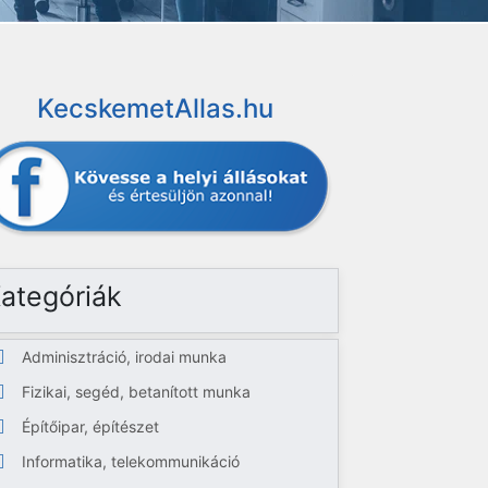
KecskemetAllas.hu
ategóriák
Adminisztráció, irodai munka
Fizikai, segéd, betanított munka
Építőipar, építészet
Informatika, telekommunikáció