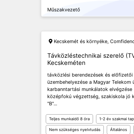
Műszakvezető
Kecskemét és környéke,
Comfidenc
Távközléstechnikai szerelő (TV-
Kecskeméten
távközlési berendezések és előfizető
üzembehelyezése a Magyar Telekom üg
karbanntartási munkálatok elvégzése 
középfokú végzettség, szakiskola j
"B"...
Teljes munkaidő 8 óra
1-2 év szakmai tap
Nem szükséges nyelvtudás
Általános