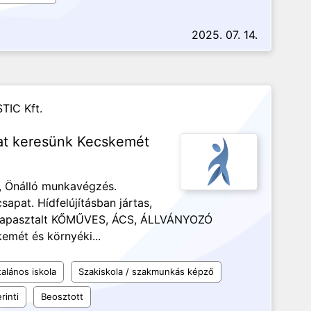
2025. 07. 14.
TIC Kft.
ákat keresünk Kecskemét
, Önálló munkavégzés.
apat. Hídfelújításban jártas,
, tapasztalt KŐMŰVES, ÁCS, ÁLLVÁNYOZÓ
emét és környéki...
talános iskola
Szakiskola / szakmunkás képző
rinti
Beosztott