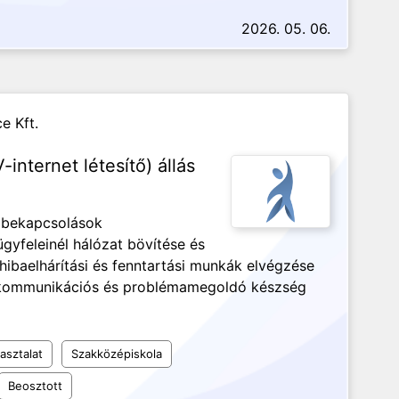
2026. 05. 06.
e Kft.
internet létesítő) állás
i bekapcsolások
yfeleinél hálózat bövítése és
hibaelhárítási és fenntartási munkák elvégzése
ó kommunikációs és problémamegoldó készség
asztalat
Szakközépiskola
Beosztott