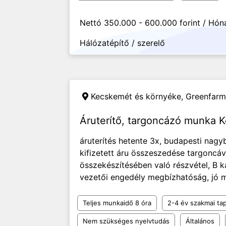
Nettó 350.000 - 600.000 forint / Hón
Hálózatépítő / szerelő
Kecskemét és környéke,
Greenfarm 
Áruterítő, targoncázó munka 
áruterítés hetente 3x, budapesti nagy
kifizetett áru összeszedése targoncáva
összekészítésében való részvétel, B k
vezetői engedély megbízhatóság, jó m
Teljes munkaidő 8 óra
2-4 év szakmai tap
Nem szükséges nyelvtudás
Általános