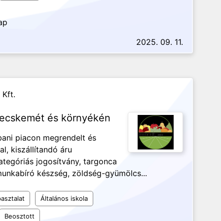
ap
2025. 09. 11.
Kft.
Kecskemét és környékén
bani piacon megrendelt és
l, kiszállítandó áru
ategóriás jogosítvány, targonca
unkabíró készség, zöldség-gyümölcs...
asztalat
Általános iskola
Beosztott