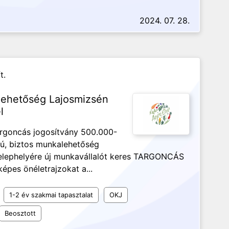
2024. 07. 28.
t.
lehetőség Lajosmizsén
l
rgoncás jogosítvány 500.000-
vú, biztos munkalehetőség
 telephelyére új munkavállalót keres TARGONCÁS
épes önéletrajzokat a...
1-2 év szakmai tapasztalat
OKJ
Beosztott