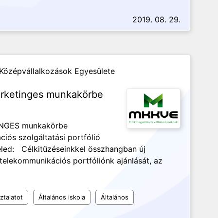
2019. 08. 29.
 Középvállalkozások Egyesülete
rketinges munkakörbe
INGES munkakörbe
iós szolgáltatási portfólió
Veled: Célkitűzéseinkkel összhangban új
t telekommunikációs portfóliónk ajánlását, az
ztalatot
Általános iskola
Általános