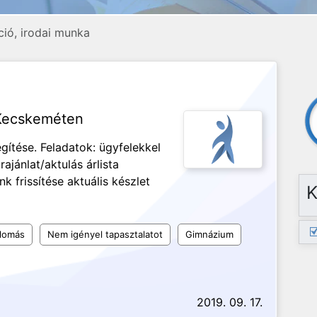
ció, irodai munka
s Kecskeméten
gítése. Feladatok: ügyfelekkel
ajánlat/aktulás árlista
k frissítése aktuális készlet
K
plomás
Nem igényel tapasztalatot
Gimnázium
2019. 09. 17.