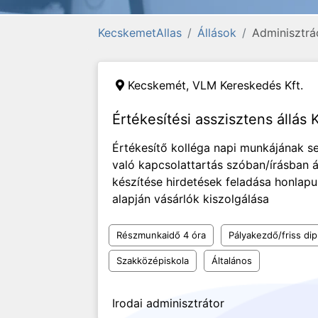
KecskemetAllas
Állások
Adminisztrá
Kecskemét,
VLM Kereskedés Kft.
Értékesítési asszisztens állá
Értékesítő kolléga napi munkájának se
való kapcsolattartás szóban/írásban ár
készítése hirdetések feladása honlapun
alapján vásárlók kiszolgálása
Részmunkaidő 4 óra
Pályakezdő/friss di
Szakközépiskola
Általános
Irodai adminisztrátor