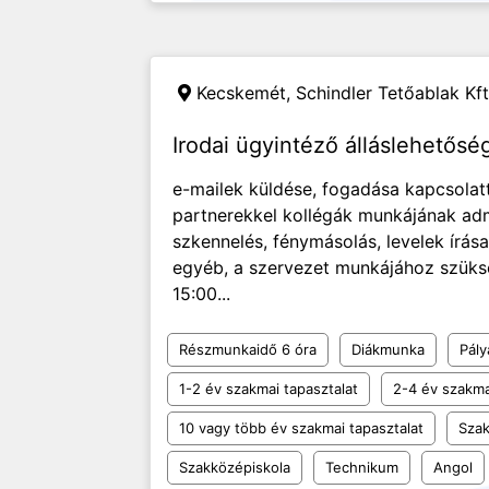
Kecskemét,
Schindler Tetőablak Kft
Irodai ügyintéző álláslehetős
e-mailek küldése, fogadása kapcsolat
partnerekkel kollégák munkájának admi
szkennelés, fénymásolás, levelek írás
egyéb, a szervezet munkájához szüksé
15:00...
Részmunkaidő 6 óra
Diákmunka
Pály
1-2 év szakmai tapasztalat
2-4 év szakma
10 vagy több év szakmai tapasztalat
Szak
Szakközépiskola
Technikum
Angol