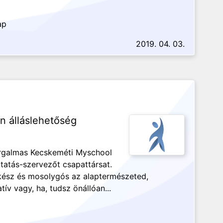
ap
2019. 04. 03.
 álláslehetőség
forgalmas Kecskeméti Myschool
tatás-szervezőt csapattársat.
őkész és mosolygós az alaptermészeted,
ív vagy, ha, tudsz önállóan...