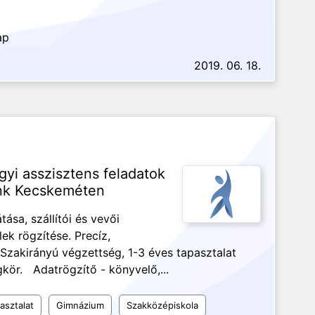
ap
2019. 06. 18.
gyi asszisztens feladatok
ünk Kecskeméten
tása, szállítói és vevői
ek rögzítése. Precíz,
 Szakirányú végzettség, 1-3 éves tapasztalat
kör. Adatrögzítő - könyvelő,...
asztalat
Gimnázium
Szakközépiskola