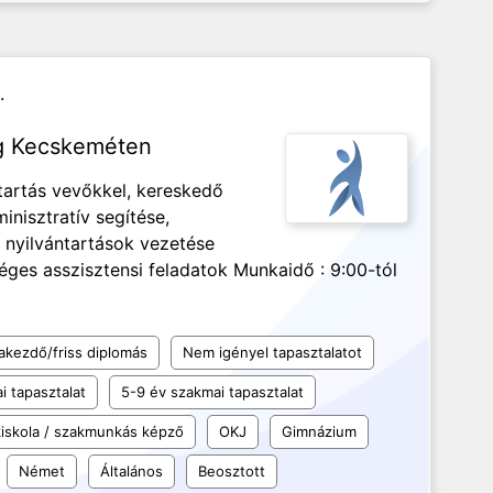
.
ég Kecskeméten
tartás vevőkkel, kereskedő
nisztratív segítése,
a nyilvántartások vezetése
ges asszisztensi feladatok Munkaidő : 9:00-tól
akezdő/friss diplomás
Nem igényel tapasztalatot
i tapasztalat
5-9 év szakmai tapasztalat
iskola / szakmunkás képző
OKJ
Gimnázium
Német
Általános
Beosztott