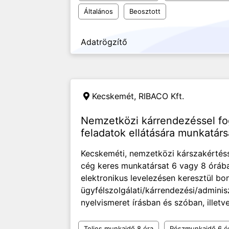
Általános
Beosztott
Adatrögzítő
Kecskemét,
RIBACO Kft.
Nemzetközi kárrendezéssel fo
feladatok ellátására munkatár
Kecskeméti, nemzetközi kárszakértéss
cég keres munkatársat 6 vagy 8 órába
elektronikus levelezésen keresztül bo
ügyfélszolgálati/kárrendezési/adminis
nyelvismeret írásban és szóban, illetve 
Teljes munkaidő 8 óra
Részmunkaidő 6 ó