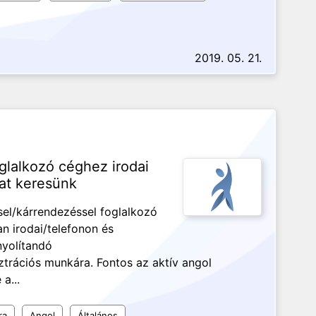
2019. 05. 21.
glalkozó céghez irodai
sat keresünk
el/kárrendezéssel foglalkozó
n irodai/telefonon és
nyolítandó
ztrációs munkára. Fontos az aktív angol
a...
ra
Angol
Általános