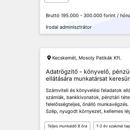
Bruttó 195.000 - 300.000 forint / hón
Irodai adminisztrátor
Kecskemét,
Mosoly Patikák Kft.
Adatrögzítő - könyvelő, pénzü
ellátására munkatársat keres
Számviteli és könyvelési feladatok ellá
számlák, bankkivonatok, pénztári tétel
felelősségteljes, önálló munkavégzés.
Szép, nyugodt környezet, kellemes lég
Teljes munkaidő 8 óra
1-2 év szakmai tap