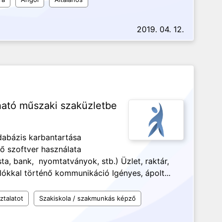
2019. 04. 12.
ható műszaki szaküzletbe
dabázis karbantartása
ő szoftver használata
ta, bank, nyomtatványok, stb.) Üzlet, raktár,
lókkal történő kommunikáció Igényes, ápolt...
ztalatot
Szakiskola / szakmunkás képző