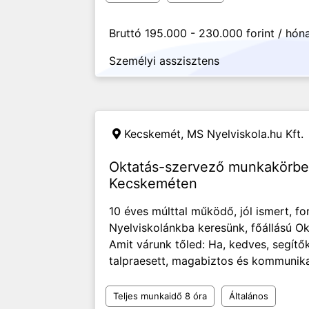
Bruttó 195.000 - 230.000 forint / hón
Személyi asszisztens
Kecskemét,
MS Nyelviskola.hu Kft.
Oktatás-szervező munkakörben
Kecskeméten
10 éves múlttal működő, jól ismert, 
Nyelviskolánkba keresünk, főállású Ok
Amit várunk tőled: Ha, kedves, segít
talpraesett, magabiztos és kommunikat
Teljes munkaidő 8 óra
Általános