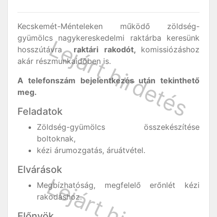
Kecskemét-Ménteleken működő zöldség-
gyümölcs nagykereskedelmi raktárba keresünk
hosszútávra
raktári rakodót,
komissiózáshoz
akár részmunkaidőben is.
A telefonszám bejelentkezés után tekinthető
meg.
Feladatok
Zöldség-gyümölcs összekészítése
boltoknak,
kézi árumozgatás, áruátvétel.
Elvárások
Megbízhatóság, megfelelő erőnlét kézi
rakodáshoz.
Előnyök