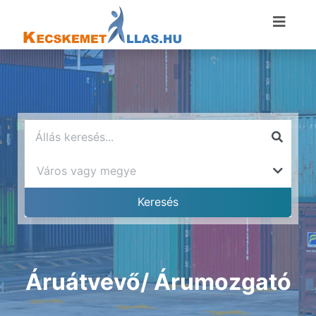
Áruátvevő/ Árumozgató