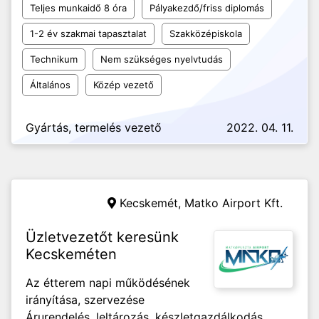
Teljes munkaidő 8 óra
Pályakezdő/friss diplomás
1-2 év szakmai tapasztalat
Szakközépiskola
Technikum
Nem szükséges nyelvtudás
Általános
Közép vezető
Gyártás, termelés vezető
2022. 04. 11.
Kecskemét,
Matko Airport Kft.
Üzletvezetőt keresünk
Kecskeméten
Az étterem napi működésének
irányítása, szervezése
Árurendelés, leltározás, készletgazdálkodás