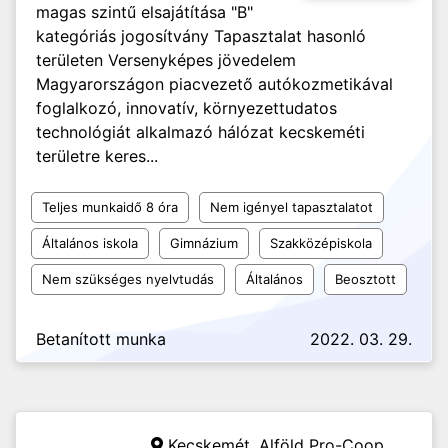
magas szintű elsajátítása "B"
kategóriás jogosítvány Tapasztalat hasonló
területen Versenyképes jövedelem
Magyarországon piacvezető autókozmetikával
foglalkozó, innovatív, környezettudatos
technológiát alkalmazó hálózat kecskeméti
területre keres...
Teljes munkaidő 8 óra
Nem igényel tapasztalatot
Általános iskola
Gimnázium
Szakközépiskola
Nem szükséges nyelvtudás
Általános
Beosztott
Betanított munka
2022. 03. 29.
Kecskemét,
Alföld Pro-Coop