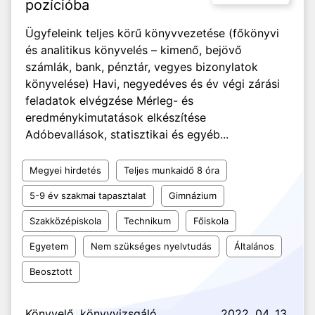
pozícióba
Ügyfeleink teljes körű könyvvezetése (főkönyvi
és analitikus könyvelés – kimenő, bejövő
számlák, bank, pénztár, vegyes bizonylatok
könyvelése) Havi, negyedéves és év végi zárási
feladatok elvégzése Mérleg- és
eredménykimutatások elkészítése
Adóbevallások, statisztikai és egyéb...
Megyei hirdetés
Teljes munkaidő 8 óra
5-9 év szakmai tapasztalat
Gimnázium
Szakközépiskola
Technikum
Főiskola
Egyetem
Nem szükséges nyelvtudás
Általános
Beosztott
Könyvelő, könyvvizsgáló
2022. 04. 13.