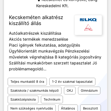
Kereskedelmi Kft.
Kecskeméten alkatrész
kiszállító állás
Autóalkatrészek kiszállítása
Akciós termékek menedzselése
Piaci igények felkutatása, adatgyűjtés
Ügyfélorientált munkavégzés Pénzkezelési
műveletek végrehajtása B kategóriás jogosítvány
Szállítási munkakörben szerzett tapasztalat Jó
problémamegoldó...
Teljes munkaidő 8 óra
1-2 év szakmai tapasztalat
Szakiskola / szakmunkás képző
OKJ
Gimnázium
Szakközépiskola
Technikum
Nem szükséges nyelvtudás
Általános
Beosztott