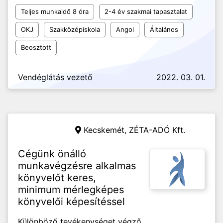
Teljes munkaidő 8 óra
2-4 év szakmai tapasztalat
OKJ
Szakközépiskola
Angol
Általános
Beosztott
Vendéglátás vezető
2022. 03. 01.
Kecskemét,
ZÉTA-ADÓ Kft.
Cégünk önálló
munkavégzésre alkalmas
könyvelőt keres,
minimum mérlegképes
könyvelői képesítéssel
Különböző tevékenységet végző