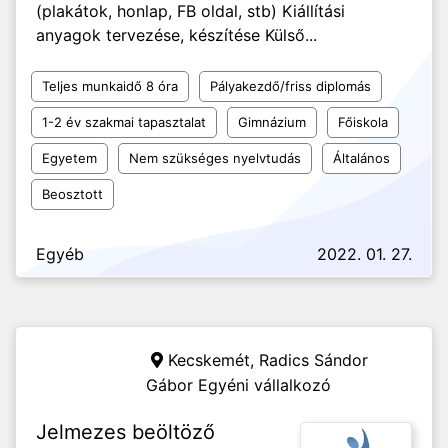
(plakátok, honlap, FB oldal, stb) Kiállítási
anyagok tervezése, készítése Külső...
Teljes munkaidő 8 óra
Pályakezdő/friss diplomás
1-2 év szakmai tapasztalat
Gimnázium
Főiskola
Egyetem
Nem szükséges nyelvtudás
Általános
Beosztott
Egyéb
2022. 01. 27.
Kecskemét,
Radics Sándor
Gábor Egyéni vállalkozó
Jelmezes beöltöző