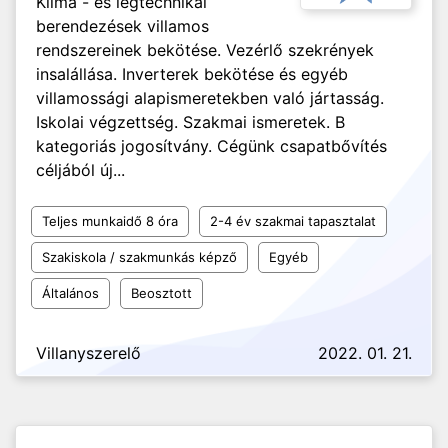
Klíma - és légtechnikai
berendezések villamos
rendszereinek bekötése. Vezérlő szekrények
insalállása. Inverterek bekötése és egyéb
villamossági alapismeretekben való jártasság.
Iskolai végzettség. Szakmai ismeretek. B
kategoriás jogosítvány. Cégünk csapatbővítés
céljából új...
Teljes munkaidő 8 óra
2-4 év szakmai tapasztalat
Szakiskola / szakmunkás képző
Egyéb
Általános
Beosztott
Villanyszerelő
2022. 01. 21.