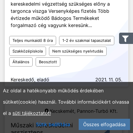
kereskedelmi végzettség szükséges előny a
targonca viszga Versenyképes fizetés Több
évtizede működő Bádogos Termékeket
forgalmazó cég vagyunk keresünk...
Teljes munkaidő 8 óra
1-2 év szakmai tapasztalat
Szakközépiskola
Nem szükséges nyelvtudás
Általános
Beosztott
Kereskedő, eladó
2021. 11. 05.
Az oldal a hatékonyabb működés érdekében
sütiket(cookie) használ. További információkért olvassa
Kecskemét,
Pannon-Turbó Kft.
el a
süti tájékoztatót!
Sütik beállítása
Összes elfogadása
Műszaki kereskedelmi
asszisztens