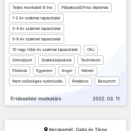
Teljes munkaidő 8 óra
Pályakezdő/friss diplomás
1-2 év szakmai tapasztalat
2-4 év szakmai tapasztalat
5-9 év szakmai tapasztalat
10 vagy több év szakmai tapasztalat
OKJ
Gimnázium
Szakközépiskola
Technikum
Főiskola
Egyetem
Angol
Német
Nem szükséges nyelvtudás
Általános
Beosztott
Értékesítési munkatárs
2022. 03. 11.
Kecskemét,
Galla és Társa