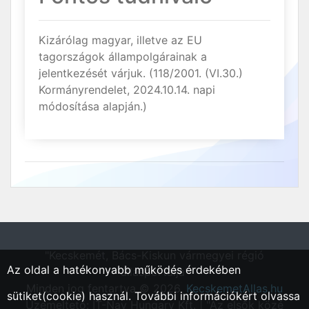
Kizárólag magyar, illetve az EU
tagországok állampolgárainak a
jelentkezését várjuk. (118/2001. (VI.30.)
Kormányrendelet, 2024.10.14. napi
módosítása alapján.)
"Kecskemét, Bács-Kiskun vármegyei régió
Az oldal a hatékonyabb működés érdekében
állásportálja"
Minden jog fentartva © 2026.
KecskemetAllas.hu
sütiket(cookie) használ. További információkért olvassa
Üzemeltető: IT-Nav Hungary Kft. | "Az elsők közé