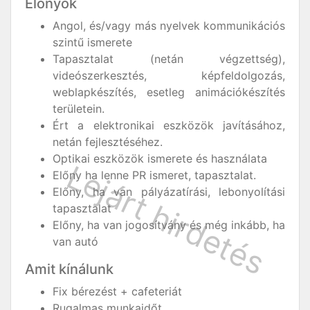
Előnyök
Angol, és/vagy más nyelvek kommunikációs
szintű ismerete
Tapasztalat (netán végzettség),
videószerkesztés, képfeldolgozás,
weblapkészítés, esetleg animációkészítés
területein.
Ért a elektronikai eszközök javításához,
netán fejlesztéséhez.
Optikai eszközök ismerete és használata
Előny ha lenne PR ismeret, tapasztalat.
Előny, ha van pályázatírási, lebonyolítási
tapasztalat
Előny, ha van jogosítvány és még inkább, ha
van autó
Amit kínálunk
Fix bérezést + cafeteriát
Rugalmas munkaidőt