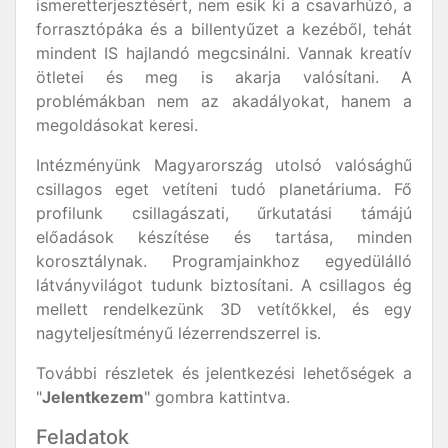
ismeretterjesztésért, nem esik ki a csavarhúzó, a
forrasztópáka és a billentyűzet a kezéből, tehát
mindent IS hajlandó megcsinálni. Vannak kreatív
ötletei és meg is akarja valósítani. A
problémákban nem az akadályokat, hanem a
megoldásokat keresi.
Intézményünk Magyarország utolsó valósághű
csillagos eget vetíteni tudó planetáriuma. Fő
profilunk csillagászati, űrkutatási támájú
előadások készítése és tartása, minden
korosztálynak. Programjainkhoz egyedülálló
látványvilágot tudunk biztosítani. A csillagos ég
mellett rendelkezünk 3D vetítőkkel, és egy
nagyteljesítményű lézerrendszerrel is.
További részletek és jelentkezési lehetőségek a
"
Jelentkezem
" gombra kattintva.
Feladatok