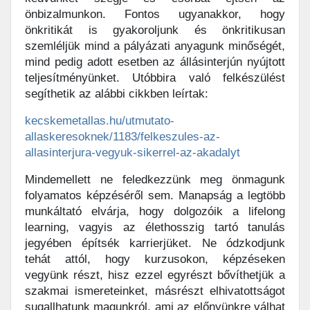
önbizalmunkon. Fontos ugyanakkor, hogy
önkritikát is gyakoroljunk és önkritikusan
szemléljük mind a pályázati anyagunk minőségét,
mind pedig adott esetben az állásinterjún nyújtott
teljesítményünket. Utóbbira való felkészülést
segíthetik az alábbi cikkben leírtak:
kecskemetallas.hu/utmutato-
allaskeresoknek/1183/felkeszules-az-
allasinterjura-vegyuk-sikerrel-az-akadalyt
Mindemellett ne feledkezzünk meg önmagunk
folyamatos képzéséről sem. Manapság a legtöbb
munkáltató elvárja, hogy dolgozóik a lifelong
learning, vagyis az élethosszig tartó tanulás
jegyében építsék karrierjüket. Ne ódzkodjunk
tehát attól, hogy kurzusokon, képzéseken
vegyünk részt, hisz ezzel egyrészt bővíthetjük a
szakmai ismereteinket, másrészt elhivatottságot
sugallhatunk magunkról, ami az előnyünkre válhat