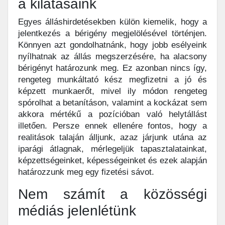
a kilátásaink
Egyes álláshirdetésekben külön kiemelik, hogy a
jelentkezés a bérigény megjelölésével történjen.
Könnyen azt gondolhatnánk, hogy jobb esélyeink
nyílhatnak az állás megszerzésére, ha alacsony
bérigényt határozunk meg. Ez azonban nincs így,
rengeteg munkáltató kész megfizetni a jó és
képzett munkaerőt, mivel ily módon rengeteg
spórolhat a betanításon, valamint a kockázat sem
akkora mértékű a pozícióban való helytállást
illetően. Persze ennek ellenére fontos, hogy a
realitások talaján álljunk, azaz járjunk utána az
iparági átlagnak, mérlegeljük tapasztalatainkat,
képzettségeinket, képességeinket és ezek alapján
határozzunk meg egy fizetési sávot.
Nem számít a közösségi
médiás jelenlétünk