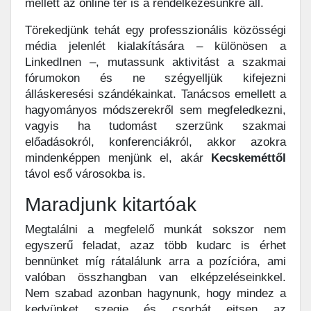
mellett az online tér is a rendelkezésünkre áll.
Törekedjünk tehát egy professzionális közösségi
média jelenlét kialakítására – különösen a
LinkedInen –, mutassunk aktivitást a szakmai
fórumokon és ne szégyelljük kifejezni
álláskeresési szándékainkat. Tanácsos emellett a
hagyományos módszerekről sem megfeledkezni,
vagyis ha tudomást szerzünk szakmai
előadásokról, konferenciákról, akkor azokra
mindenképpen menjünk el, akár
Kecskeméttől
távol eső városokba is.
Maradjunk kitartóak
Megtalálni a megfelelő munkát sokszor nem
egyszerű feladat, azaz több kudarc is érhet
bennünket míg rátalálunk arra a pozícióra, ami
valóban összhangban van elképzeléseinkkel.
Nem szabad azonban hagynunk, hogy mindez a
kedvünket szegje és csorbát ejtsen az