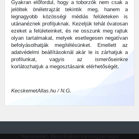
Gyakran előfordul, hogy a toborzók nem csak a
jelöltek önéletrajzát tekintik meg, hanem a
legnagyobb közösségi médiás felületeken is
utánanéznek profiljuknak. Kezeljük tehát óvatosan
ezeket a felületeinket, és ne osszunk meg rajtuk
olyan tartalmakat, melyek esetlegesen negatívan
befolyásolhatják megítélésünket. Emellett az
adatvédelmi beállításoknál akár le is zárhatjuk a
profilunkat, vagyis az ismerőseinkre
korlátozhatjuk a megosztásaink elérhetőségét.
KecskemetAllas.hu / N.G.
"Kecskemét, Bács-Kiskun vármegyei régió