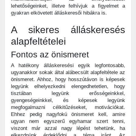
lehetőségeinket, illetve felhívjuk a figyelmet a
gyakran elkövetett álláskeresői hibákra is.
A sikeres álláskeresés
alapfeltételei
Fontos az önismeret
A hatékony álláskeresési egyik legfontosabb,
ugyanakkor sokak által alábecsült alapfeltétele az
önismeret. Ahhoz, hogy hosszútávon is képesek
legyünk elhelyezkedni elengedhetetlen, hogy
tisztában legyünk erősségeinkkel,
gyengeségeinkkel, és képesek legyünk
megfogalmazni célkitűzéseket, motivációkat.
Ehhez pedig nagyfokú önismeret kell, amire
ugyan nem egyszerű egyhamar szert tenni,
viszont már azzal nagy lépést tehetünk, ha
elkezdnünk érdeklődni a téma iránt. Az