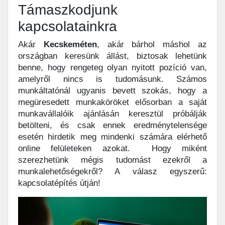
Támaszkodjunk
kapcsolatainkra
Akár
Kecskeméten
, akár bárhol máshol az
országban keresünk állást, biztosak lehetünk
benne, hogy rengeteg olyan nyitott pozíció van,
amelyről nincs is tudomásunk. Számos
munkáltatónál ugyanis bevett szokás, hogy a
megüresedett munkaköröket elősorban a saját
munkavállalóik ajánlásán keresztül próbálják
betölteni, és csak ennek eredménytelensége
esetén hirdetik meg mindenki számára elérhető
online felületeken azokat. Hogy miként
szerezhetünk mégis tudomást ezekről a
munkalehetőségekről? A válasz egyszerű:
kapcsolatépítés útján!