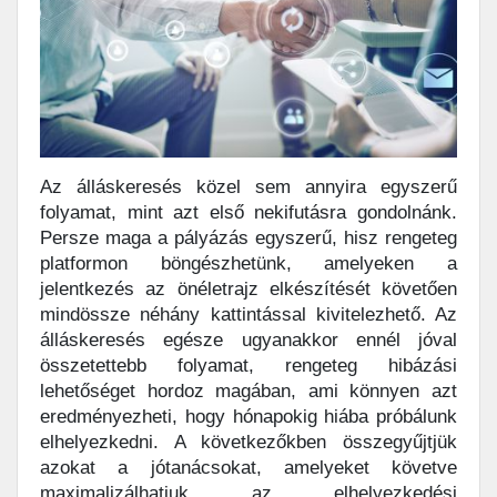
Az álláskeresés közel sem annyira egyszerű
folyamat, mint azt első nekifutásra gondolnánk.
Persze maga a pályázás egyszerű, hisz rengeteg
platformon böngészhetünk, amelyeken a
jelentkezés az önéletrajz elkészítését követően
mindössze néhány kattintással kivitelezhető. Az
álláskeresés egésze ugyanakkor ennél jóval
összetettebb folyamat, rengeteg hibázási
lehetőséget hordoz magában, ami könnyen azt
eredményezheti, hogy hónapokig hiába próbálunk
elhelyezkedni. A következőkben összegyűjtjük
azokat a jótanácsokat, amelyeket követve
maximalizálhatjuk az elhelyezkedési