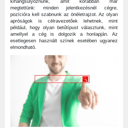
kihangsúlyoznunk, amit korábban már
megtettünk: minden jelentkezésnél cégre,
pozícióra kell szabnunk az önéletrajzot. Az olyan
apróságok is célravezetőek lehetnek, mint
például, hogy olyan betűtípust választunk, mint
amellyel a cég is dolgozik a honlapján. Az
esetlegesen használt színek esetében ugyanez
elmondható.