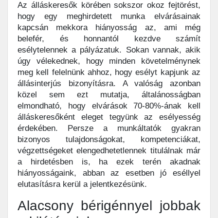
Az álláskeresők körében sokszor okoz fejtörést,
hogy egy meghirdetett munka elvárásainak
kapcsán mekkora hiányosság az, ami még
belefér, és honnantól kezdve számít
esélytelennek a pályázatuk. Sokan vannak, akik
úgy vélekednek, hogy minden követelménynek
meg kell felelnünk ahhoz, hogy esélyt kapjunk az
állásinterjús bizonyításra. A valóság azonban
közel sem ezt mutatja, általánosságban
elmondható, hogy elvárások 70-80%-ának kell
álláskeresőként eleget tegyünk az esélyesség
érdekében. Persze a munkáltatók gyakran
bizonyos tulajdonságokat, kompetenciákat,
végzettségeket elengedhetetlennek titulálnak már
a hirdetésben is, ha ezek terén akadnak
hiányosságaink, abban az esetben jó eséllyel
elutasításra kerül a jelentkezésünk.
Alacsony bérigénnyel jobbak