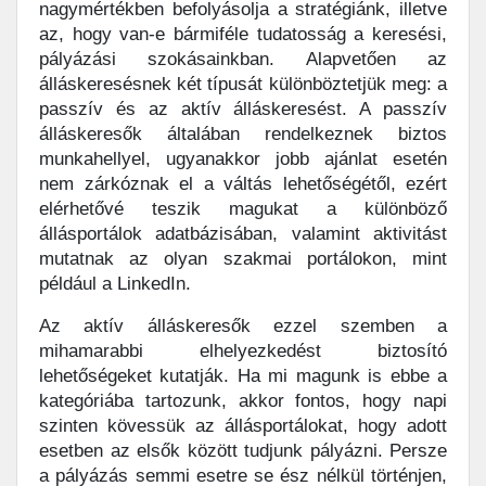
nagymértékben befolyásolja a stratégiánk, illetve
az, hogy van-e bármiféle tudatosság a keresési,
pályázási szokásainkban. Alapvetően az
álláskeresésnek két típusát különböztetjük meg: a
passzív és az aktív álláskeresést. A passzív
álláskeresők általában rendelkeznek biztos
munkahellyel, ugyanakkor jobb ajánlat esetén
nem zárkóznak el a váltás lehetőségétől, ezért
elérhetővé teszik magukat a különböző
állásportálok adatbázisában, valamint aktivitást
mutatnak az olyan szakmai portálokon, mint
például a LinkedIn.
Az aktív álláskeresők ezzel szemben a
mihamarabbi elhelyezkedést biztosító
lehetőségeket kutatják. Ha mi magunk is ebbe a
kategóriába tartozunk, akkor fontos, hogy napi
szinten kövessük az állásportálokat, hogy adott
esetben az elsők között tudjunk pályázni. Persze
a pályázás semmi esetre se ész nélkül történjen,