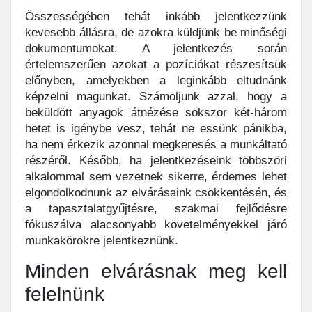
Összességében tehát inkább jelentkezzünk
kevesebb állásra, de azokra küldjünk be minőségi
dokumentumokat. A jelentkezés során
értelemszerűen azokat a pozíciókat részesítsük
előnyben, amelyekben a leginkább eltudnánk
képzelni magunkat. Számoljunk azzal, hogy a
beküldött anyagok átnézése sokszor két-három
hetet is igénybe vesz, tehát ne essünk pánikba,
ha nem érkezik azonnal megkeresés a munkáltató
részéről. Később, ha jelentkezéseink többszöri
alkalommal sem vezetnek sikerre, érdemes lehet
elgondolkodnunk az elvárásaink csökkentésén, és
a tapasztalatgyűjtésre, szakmai fejlődésre
fókuszálva alacsonyabb követelményekkel járó
munkakörökre jelentkeznünk.
Minden elvárásnak meg kell
felelnünk