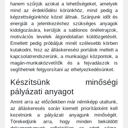
hanem szűrjük azokat a lehetőségeket, amelyek
mind az érdeklődési körünkhöz, mind pedig a
képzettségünkhöz közel állnak. Szánjunk időt és
energiát a jelentkezéshez szükséges anyagok
kidolgozására, kerüljük a sablonos önéletrajzok,
motivációs levelek átgondolatlan küldözgetését.
Emellett pedig próbáljuk minél szélesebb körben
kutakodni, hisz az álláskeresési portálok mellett a
kapcsolatrendszerünk, a munkaügyi központok, a
magán-munkaközvetítők és a fejvadászok is
segíthetnek felgyorsítani az elhelyezkedésünket.
Készítsünk minőségi
pályázati anyagot
Amint arra az előzőekben már némiképp utaltunk,
az álláskeresés során kiemelt priorításként kell
kezelnünk a pályázati anyagunk minőségét.
Törekedjünk arra, hogy minden beküldött