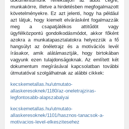
dokumentumunk reflektáljon az adott cégre,
munkakörre, illetve a hirdetésben megfogalmazott
követelményekre. Ez azt jelenti, hogy ha például
azt látjuk, hogy kiemelt elvárásként fogalmazzák
meg a csapatjátékos attitűdöt vagy
ügyfélközpontú gondolkodásmódot, akkor főként
azokra a munkatapasztalatokra helyezzük a fő
hangsúlyt az önéletrajz és a motivációs levél
írásakor, amik alátámasztják, hogy birtokában
vagyunk ezen tulajdonságoknak. Az említett két
dokumentum megírásával kapcsolatban további
útmutatóval szolgálhatnak az alábbi cikkek:
kecskemetallas.hu/utmutato-
allaskeresoknek/1180/az-oneletrajziras-
legfontosabb-alapszabalyai
kecskemetallas.hu/utmutato-
allaskeresoknek/1101/hasznos-tanacsok-a-
motivacios-level-elkeszitesehez