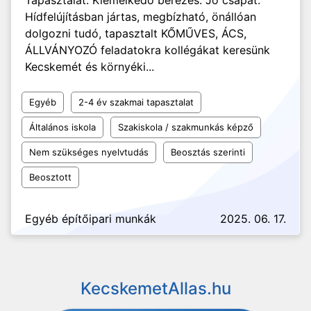
Tapasztalat. Kiemelkedő bérezés. Jó csapat.
Hídfelújításban jártas, megbízható, önállóan
dolgozni tudó, tapasztalt KŐMŰVES, ÁCS,
ÁLLVÁNYOZÓ feladatokra kollégákat keresünk
Kecskemét és környéki...
Egyéb
2-4 év szakmai tapasztalat
Általános iskola
Szakiskola / szakmunkás képző
Nem szükséges nyelvtudás
Beosztás szerinti
Beosztott
Egyéb építőipari munkák
2025. 06. 17.
KecskemetAllas.hu