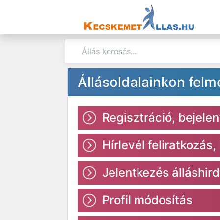
Állásoldalainkon felm
Regisztráció, bejele
Hírlevél feliratkozás,
Jelentkezés álláshir
Profil módosítás