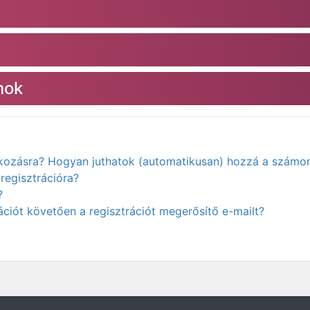
mok
atkozásra? Hogyan juthatok (automatikusan) hozzá a számo
regisztrációra?
?
ciót követően a regisztrációt megerősítő e-mailt?