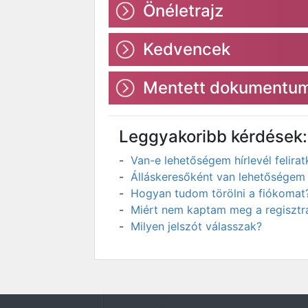
Önéletrajz
Kedvencek
Mentett dokumentu
Leggyakoribb kérdések:
Van-e lehetőségem hírlevél felir
Álláskeresőként van lehetőségem 
Hogyan tudom törölni a fiókomat
Miért nem kaptam meg a regisztrá
Milyen jelszót válasszak?