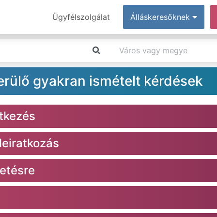
Ügyfélszolgálat
Álláskeresőknek
erülő gyakran ismételt kérdések
ntkezés
 leiratkozás
detésre