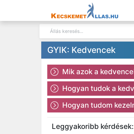
GYIK: Kedvencek
Mik azok a kedvence
Hogyan tudok a kedv
Hogyan tudom kezeln
Leggyakoribb kérdések: