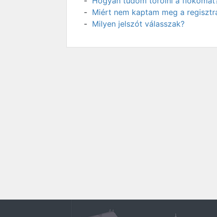
Hogyan tudom törölni a fiókomat
Miért nem kaptam meg a regisztrá
Milyen jelszót válasszak?