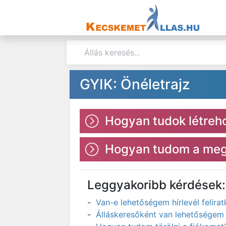
GYIK: Önéletrajz
Hogyan tudok létreho
Hogyan tudom a megl
Leggyakoribb kérdések:
Van-e lehetőségem hírlevél felir
Álláskeresőként van lehetőségem 