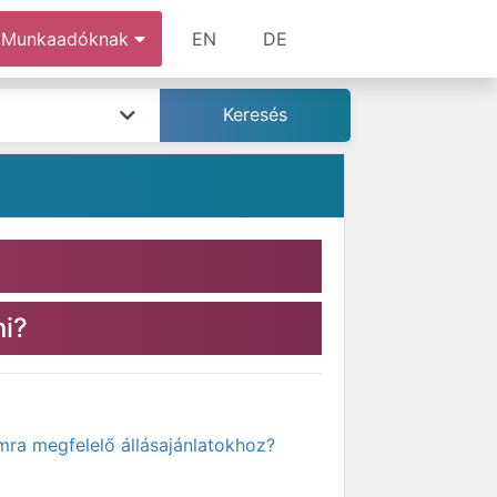
Munkaadóknak
EN
DE
ni?
mra megfelelő állásajánlatokhoz?