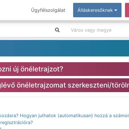
Ügyfélszolgálat
Álláskeresőknek
zni új önéletrajzot?
évő önéletrajzomat szerkeszteni/töröl
atkozásra? Hogyan juthatok (automatikusan) hozzá a számo
regisztrációra?