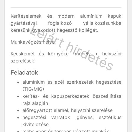
Kerítéselemek és modern alumínium kapuk
gyártásával foglalkozó vállalkozásunkba
keresünk gyakorlott hegesztő kollégát.
Munkavégzés helye:
Kecskemét és környéke (műhely + helyszíni
szerelések)
Feladatok
alumínium és acél szerkezetek hegesztése
(TIG/MIG)
kerítés- és kapuszerkezetek összeállítása
rajz alapján
előregyártott elemek helyszíni szerelése
hegesztési varratok igényes, esztétikus
kivitelezése
műhelyben és terepen végzett munkák