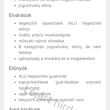
jogosítvány előny
Elvárások
hegesztői tapasztalat (ALU hegesztés
előny)
önálló, precíz munkavégzés
műszaki rajzok olvasása
B kategóriás jogosítvány előny, de nem
feltétel
igényesség a munkára és a megjelenésre
Előnyök
ALU hegesztési gyakorlat
kapuk/kerítések gyártásában szerzett
tapasztalat
saját szerszámok
helyszíni szerelésben szerzett rutin
Amit kínálunk