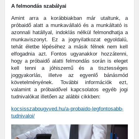
A felmondás szabályai
Amint arra a korábbiakban már utaltunk, a
próbaidő alatt a munkavállaló és a munkáltató is
azonnali hatállyal, indoklás nélkül felmondhatja a
munkaviszonyt. Ez a jognyilatkozat egyoldalú,
tehát életbe lépéséhez a másik félnek nem kell
elfogadnia azt. Fontos ugyanakkor hozzátenni,
hogy a próbaidő alatti felmondás során is eleget
kell tenni a jóhiszemű és a tisztességes
joggyakorlás, illetve az egyenlő bánásmód
követelményének. További információk ezt,
valamint a próbaidővel kapcsolatos egyéb jogi
tudnivalókat illetően az alábbi cikkben:
kocsisszabougyved.hu/a-probaido-legfontosabb-
tudnivaloi/