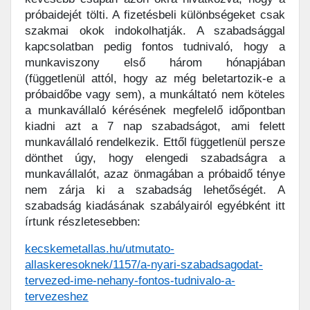
próbaidejét tölti. A fizetésbeli különbségeket csak
szakmai okok indokolhatják. A szabadsággal
kapcsolatban pedig fontos tudnivaló, hogy a
munkaviszony első három hónapjában
(függetlenül attól, hogy az még beletartozik-e a
próbaidőbe vagy sem), a munkáltató nem köteles
a munkavállaló kérésének megfelelő időpontban
kiadni azt a 7 nap szabadságot, ami felett
munkavállaló rendelkezik. Ettől függetlenül persze
dönthet úgy, hogy elengedi szabadságra a
munkavállalót, azaz önmagában a próbaidő ténye
nem zárja ki a szabadság lehetőségét. A
szabadság kiadásának szabályairól egyébként itt
írtunk részletesebben:
kecskemetallas.hu/utmutato-
allaskeresoknek/1157/a-nyari-szabadsagodat-
tervezed-ime-nehany-fontos-tudnivalo-a-
tervezeshez