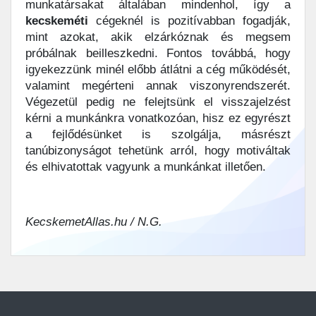
munkatársakat általában mindenhol, így a
kecskeméti
cégeknél is pozitívabban fogadják,
mint azokat, akik elzárkóznak és megsem
próbálnak beilleszkedni. Fontos továbbá, hogy
igyekezzünk minél előbb átlátni a cég működését,
valamint megérteni annak viszonyrendszerét.
Végezetül pedig ne felejtsünk el visszajelzést
kérni a munkánkra vonatkozóan, hisz ez egyrészt
a fejlődésünket is szolgálja, másrészt
tanúbizonyságot tehetünk arról, hogy motiváltak
és elhivatottak vagyunk a munkánkat illetően.
KecskemetAllas.hu / N.G.