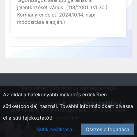
jelentkezését várjuk. (118/2001. (VI.30.)
Kormányrendelet, 2024.10.14. napi
módosítása alapján.)
"Kecskemét, Bács-Kiskun vármegyei régió
Az oldal a hatékonyabb működés érdekében
állásportálja"
Minden jog fentartva © 2026.
KecskemetAllas.hu
sütiket(cookie) használ. További információkért olvassa
Üzemeltető: IT-Nav Hungary Kft. | "Az elsők közé
navigáljuk!"
el a
süti tájékoztatót!
Sütik beállítása
Összes elfogadása