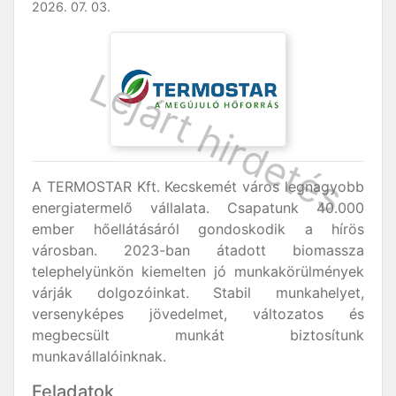
2026. 07. 03.
A TERMOSTAR Kft. Kecskemét város legnagyobb
energiatermelő vállalata. Csapatunk 40.000
ember hőellátásáról gondoskodik a hírös
városban. 2023-ban átadott biomassza
telephelyünkön kiemelten jó munkakörülmények
várják dolgozóinkat. Stabil munkahelyet,
versenyképes jövedelmet, változatos és
megbecsült munkát biztosítunk
munkavállalóinknak.
Feladatok