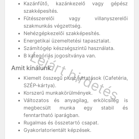
Kazánfűtő, kazánkezelő vagy gépész
szakképesítés.
Fűtésszerelői vagy villanyszerelői
szakmunkás végzettség.
Nehézgépkezelői szakképesítés.
Energetikai üzemeltetési tapasztalat.
Számítógép készségszintű használata.
B kategóriás jogosítványa van.
Amit kínálunk
Kiemelt összegű plusz juttatások (Cafetéria,
SZÉP-kártya).
Korszerű munkakörülmények.
Változatos és anyagilag, erkölcsileg is
megbecsült munka egy stabil és
fenntartható iparágban.
Rugalmas és összetartó csapat.
Gyakorlatorientált képzések.