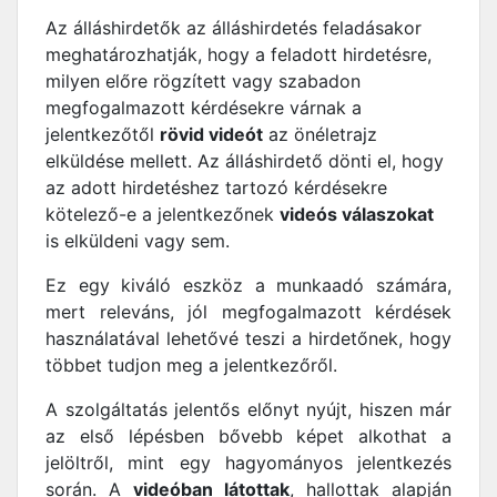
Az álláshirdetők az álláshirdetés feladásakor
meghatározhatják, hogy a feladott hirdetésre,
milyen előre rögzített vagy szabadon
megfogalmazott kérdésekre várnak a
jelentkezőtől
rövid videót
az önéletrajz
elküldése mellett. Az álláshirdető dönti el, hogy
az adott hirdetéshez tartozó kérdésekre
kötelező-e a jelentkezőnek
videós válaszokat
is elküldeni vagy sem.
Ez egy kiváló eszköz a munkaadó számára,
mert releváns, jól megfogalmazott kérdések
használatával lehetővé teszi a hirdetőnek, hogy
többet tudjon meg a jelentkezőről.
A szolgáltatás jelentős előnyt nyújt, hiszen már
az első lépésben bővebb képet alkothat a
jelöltről, mint egy hagyományos jelentkezés
során. A
videóban látottak
, hallottak alapján