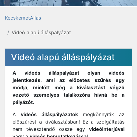
KecskemetAllas
Videó alapú álláspályázat
Videó alapú álláspályázat
A videós álláspályázat olyan videós
jelentkezés, ami az előzetes szűrés egy
módja, mielőtt még a kiválasztást végző
vezető személyes találkozóra hívná be a
pályázót.
A
videós álláspályázatok
megkönnyítik az
előszűrést a kiválasztásban! Ez a szolgáltatás
nem tévesztendő össze egy
videóinterjúval
vagy a
videós bemutatkozással
.