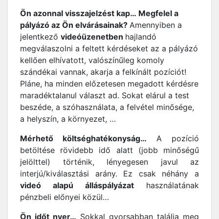
Ön azonnal visszajelzést kap… Megfelel a
pályázó az Ön elvárásainak?
Amennyiben a
jelentkező
videóüzenetben
hajlandó
megválaszolni a feltett kérdéseket az a pályázó
kellően elhívatott, valószínűleg komoly
szándékai vannak, akarja a felkínált pozíciót!
Pláne, ha minden előzetesen megadott kérdésre
maradéktalanul választ ad. Sokat elárul a test
beszéde, a szóhasználata, a felvétel minősége,
a helyszín, a környezet, …
Mérhető költséghatékonyság…
A pozíció
betöltése rövidebb idő alatt (jobb minőségű
jelölttel) történik, lényegesen javul az
interjú/kiválasztási arány. Ez csak néhány a
videó alapú álláspályázat
használatának
pénzbeli előnyei közül…
Ön időt nyer…
Sokkal gyorsabban találja meg