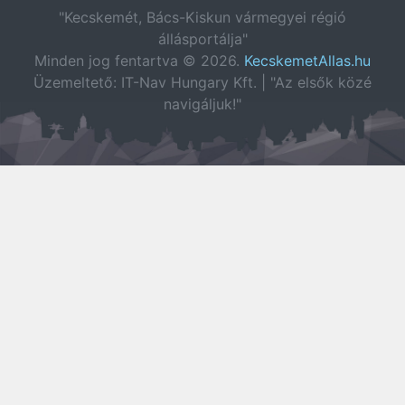
"Kecskemét, Bács-Kiskun vármegyei régió
állásportálja"
Minden jog fentartva © 2026.
KecskemetAllas.hu
Üzemeltető: IT-Nav Hungary Kft. | "Az elsők közé
navigáljuk!"