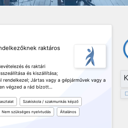
endelkezőknek raktáros
evételezés és raktári
eállítása és kiszállítása;
K
tal rendelkezel; Jártas vagy a gépjárművek vagy a
n végzed a rád bízott...
asztalat
Szakiskola / szakmunkás képző
Nem szükséges nyelvtudás
Általános