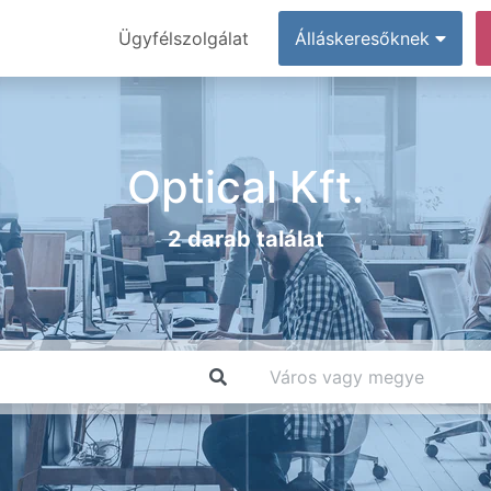
Ügyfélszolgálat
Álláskeresőknek
Optical Kft.
2 darab találat