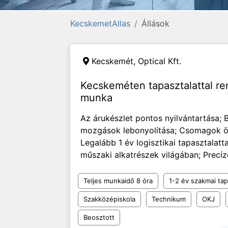
KecskemetAllas
Állások
Kecskemét,
Optical Kft.
Kecskeméten tapasztalattal r
munka
Az árukészlet pontos nyilvántartása; B
mozgások lebonyolítása; Csomagok össz
Legalább 1 év logisztikai tapasztalat
műszaki alkatrészek világában; Precíze
Teljes munkaidő 8 óra
1-2 év szakmai tap
Szakközépiskola
Technikum
OKJ
Beosztott