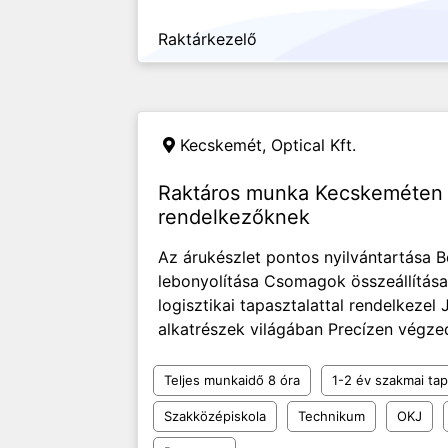
Raktárkezelő
Kecskemét,
Optical Kft.
Raktáros munka Kecskeméten t
rendelkezőknek
Az árukészlet pontos nyilvántartása 
lebonyolítása Csomagok összeállítása 
logisztikai tapasztalattal rendelkeze
alkatrészek világában Precízen végzed 
Teljes munkaidő 8 óra
1-2 év szakmai tap
Szakközépiskola
Technikum
OKJ