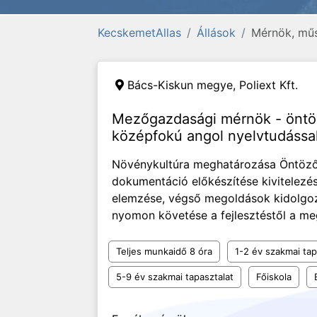
KecskemetAllas
Állások
Mérnök, műs
Bács-Kiskun megye,
Poliext Kft.
Mezőgazdasági mérnök - öntöz
középfokú angol nyelvtudássa
Növénykultúra meghatározása Öntöző
dokumentáció előkészítése kivitelezé
elemzése, végső megoldások kidolgo
nyomon követése a fejlesztéstől a me
Teljes munkaidő 8 óra
1-2 év szakmai tap
5-9 év szakmai tapasztalat
Főiskola