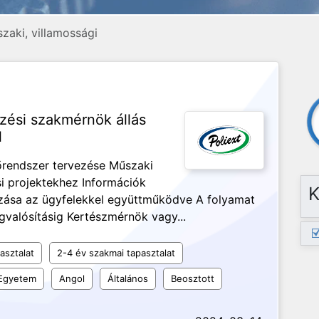
zaki, villamossági
ési szakmérnök állás
l
rendszer tervezése Műszaki
si projektekhez Információk
K
zása az ügyfelekkel együttműködve A folyamat
gvalósításig Kertészmérnök vagy...
asztalat
2-4 év szakmai tapasztalat
Egyetem
Angol
Általános
Beosztott