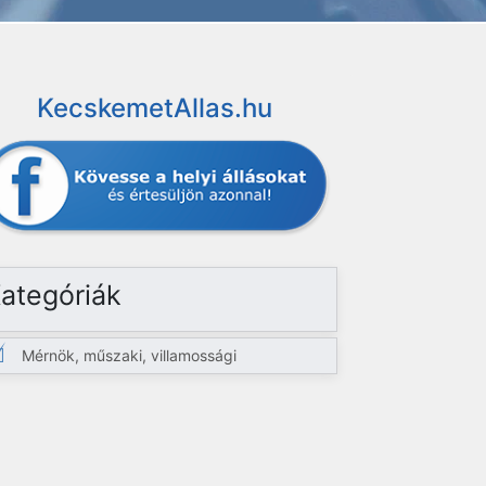
KecskemetAllas.hu
ategóriák
Mérnök, műszaki, villamossági