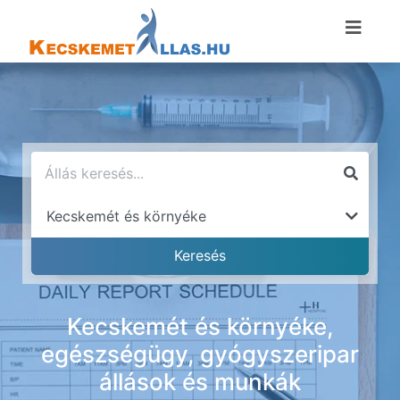
Kecskemét és környéke,
egészségügy, gyógyszeripar
állások és munkák