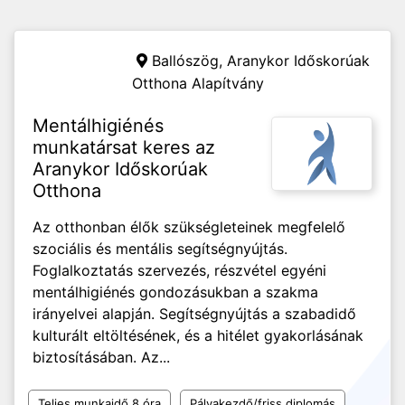
Ballószög,
Aranykor Időskorúak
Otthona Alapítvány
Mentálhigiénés
munkatársat keres az
Aranykor Időskorúak
Otthona
Az otthonban élők szükségleteinek megfelelő
szociális és mentális segítségnyújtás.
Foglalkoztatás szervezés, részvétel egyéni
mentálhigiénés gondozásukban a szakma
irányelvei alapján. Segítségnyújtás a szabadidő
kulturált eltöltésének, és a hitélet gyakorlásának
biztosításában. Az...
Teljes munkaidő 8 óra
Pályakezdő/friss diplomás