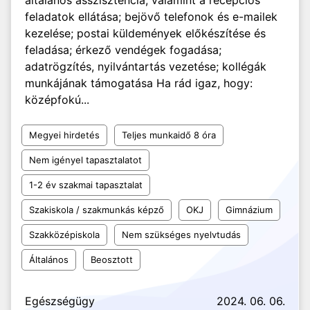
általános asszisztencia, valamint a recepciós
feladatok ellátása; bejövő telefonok és e-mailek
kezelése; postai küldemények előkészítése és
feladása; érkező vendégek fogadása;
adatrögzítés, nyilvántartás vezetése; kollégák
munkájának támogatása Ha rád igaz, hogy:
középfokú...
Megyei hirdetés
Teljes munkaidő 8 óra
Nem igényel tapasztalatot
1-2 év szakmai tapasztalat
Szakiskola / szakmunkás képző
OKJ
Gimnázium
Szakközépiskola
Nem szükséges nyelvtudás
Általános
Beosztott
Egészségügy
2024. 06. 06.