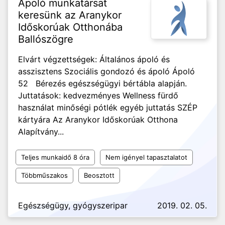
Ápoló munkatársat
keresünk az Aranykor
Időskorúak Otthonába
Ballószögre
Elvárt végzettségek: Általános ápoló és
asszisztens Szociális gondozó és ápoló Ápoló
52 Bérezés egészségügyi bértábla alapján.
Juttatások: kedvezményes Wellness fürdő
használat minőségi pótlék egyéb juttatás SZÉP
kártyára Az Aranykor Időskorúak Otthona
Alapítvány...
Teljes munkaidő 8 óra
Nem igényel tapasztalatot
Többműszakos
Beosztott
Egészségügy, gyógyszeripar
2019. 02. 05.