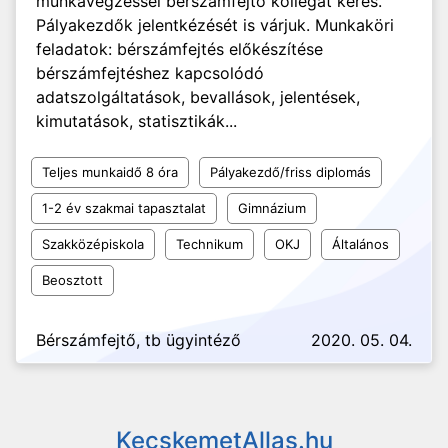
munkavégzéssel bérszámfejtő kollégát keres.
Pályakezdők jelentkézését is várjuk. Munkaköri
feladatok: bérszámfejtés előkészítése
bérszámfejtéshez kapcsolódó
adatszolgáltatások, bevallások, jelentések,
kimutatások, statisztikák...
Teljes munkaidő 8 óra
Pályakezdő/friss diplomás
1-2 év szakmai tapasztalat
Gimnázium
Szakközépiskola
Technikum
OKJ
Általános
Beosztott
Bérszámfejtő, tb ügyintéző
2020. 05. 04.
KecskemetAllas.hu