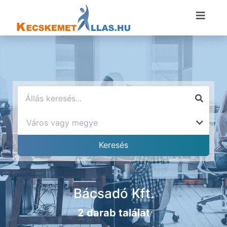
Bácsadó Kft.
2 darab találat