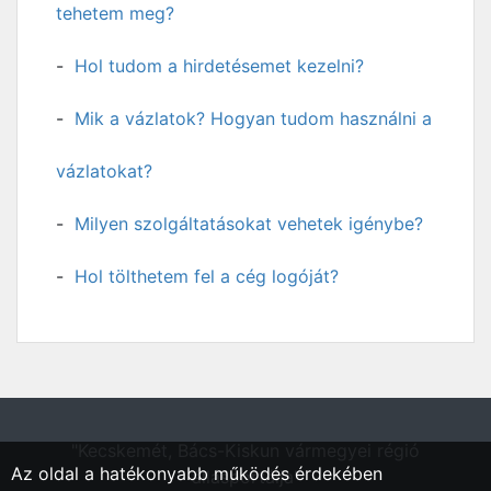
tehetem meg?
Hol tudom a hirdetésemet kezelni?
Mik a vázlatok? Hogyan tudom használni a
vázlatokat?
Milyen szolgáltatásokat vehetek igénybe?
Hol tölthetem fel a cég logóját?
"Kecskemét, Bács-Kiskun vármegyei régió
Az oldal a hatékonyabb működés érdekében
állásportálja"