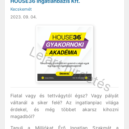
HOUSE36 Ingatlanbázis Kft.
Kecskemét
2023. 09. 04.
Fiatal vagy és tettvágytól égsz? Vagy pályát
váltanál a siker felé? Az ingatlanpiac világa
érdekel, és még többet akarsz kihozni
magadból?
Tanulj a Milliókat Érő Ingatlan Szakmát a