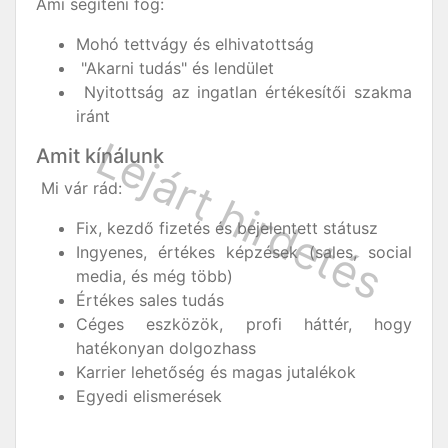
Ami segíteni fog:
Mohó tettvágy és elhivatottság
"Akarni tudás" és lendület
Nyitottság az ingatlan értékesítői szakma
iránt
Amit kínálunk
Mi vár rád:
Fix, kezdő fizetés és bejelentett státusz
Ingyenes, értékes képzések (sales, social
media, és még több)
Értékes sales tudás
Céges eszközök, profi háttér, hogy
hatékonyan dolgozhass
Karrier lehetőség és magas jutalékok
Egyedi elismerések