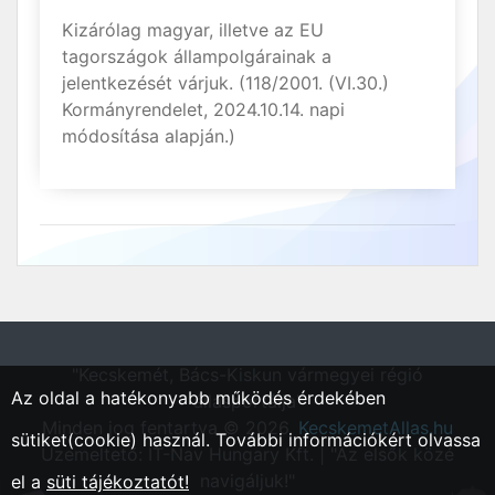
Kizárólag magyar, illetve az EU
tagországok állampolgárainak a
jelentkezését várjuk. (118/2001. (VI.30.)
Kormányrendelet, 2024.10.14. napi
módosítása alapján.)
"Kecskemét, Bács-Kiskun vármegyei régió
Az oldal a hatékonyabb működés érdekében
állásportálja"
Minden jog fentartva © 2026.
KecskemetAllas.hu
sütiket(cookie) használ. További információkért olvassa
Üzemeltető: IT-Nav Hungary Kft. | "Az elsők közé
navigáljuk!"
el a
süti tájékoztatót!