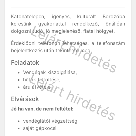
Katonatelepen, igényes, kulturált Borozóba
keresünk gyakorlattal rendelkező, önállóan
dolgozni tudó, jó megjelenéső, fiatal hölgyet.
Érdeklődni telefonon lehetséges, a telefonszám
bejelentkezés után tekinthető meg.
Feladatok
Vendégek kiszolgálása,
hűtők feltöltése,
áru átvétele.
Elvárások
Jó ha van, de nem feltétel:
vendéglátói végzettség
saját gépkocsi