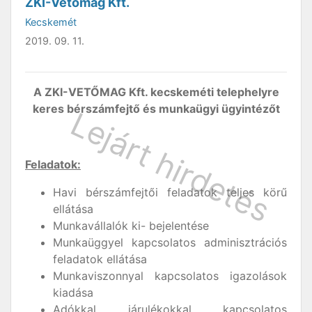
ZKI-Vetőmag Kft.
Kecskemét
2019. 09. 11.
A ZKI-VETŐMAG Kft. kecskeméti telephelyre
keres bérszámfejtő és munkaügyi ügyintézőt
Feladatok:
Havi bérszámfejtői feladatok teljes körű
ellátása
Munkavállalók ki- bejelentése
Munkaüggyel kapcsolatos adminisztrációs
feladatok ellátása
Munkaviszonnyal kapcsolatos igazolások
kiadása
Adókkal, járulékokkal, kapcsolatos