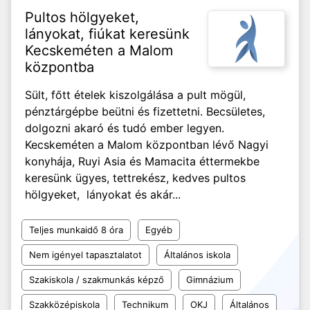
Pultos hölgyeket,
lányokat, fiúkat keresünk
Kecskeméten a Malom
központba
Sült, főtt ételek kiszolgálása a pult mögül,
pénztárgépbe beütni és fizettetni. Becsületes,
dolgozni akaró és tudó ember legyen.
Kecskeméten a Malom központban lévő Nagyi
konyhája, Ruyi Asia és Mamacita éttermekbe
keresünk ügyes, tettrekész, kedves pultos
hölgyeket, lányokat és akár...
Teljes munkaidő 8 óra
Egyéb
Nem igényel tapasztalatot
Általános iskola
Szakiskola / szakmunkás képző
Gimnázium
Szakközépiskola
Technikum
OKJ
Általános