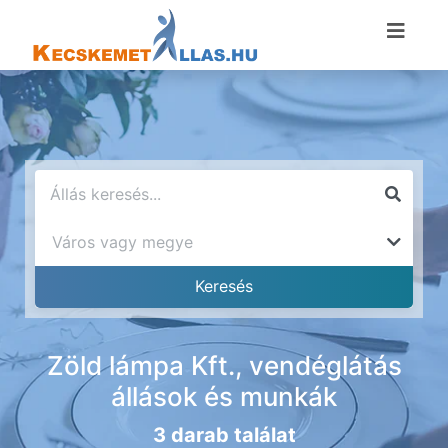
Zöld lámpa Kft., vendéglátás
állások és munkák
3 darab találat