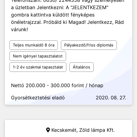
Telefonszám: 0630/ 2244358 vagy személyesen
a üzletban Jelentkezni: A "JELENTKEZEM"
gombra kattintva küldött fényképes
önéletrajzzal. Próbáld ki Magad! Jelentkezz, Rád
várunk!
Teljes munkaidő 8 óra
Pályakezdő/friss diplomás
Nem igényel tapasztalatot
1-2 év szakmai tapasztalat
Általános
Nettó 200.000 - 300.000 forint / hónap
Gyorsétkeztetési eladó
2020. 08. 27.
Kecskemét,
Zöld lámpa Kft.