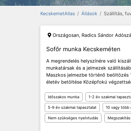
KecskemetAllas
Állások
Szállítás, f
Országosan,
Radics Sándor Adósz
Sofőr munka Kecskeméten
A megrendelés helyszínére való kiszál
munkatársak és a jelmezek szállításáb
Maszkos jelmezbe történő beöltözés 
életév betöltése Középfokú végzettsé
Időszakos munka
1-2 év szakmai tapaszt
5-9 év szakmai tapasztalat
10 vagy több 
Nem szükséges nyelvtudás
Megszakítás 