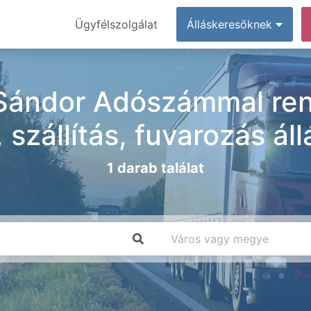
Ügyfélszolgálat
Álláskeresőknek
Sándor Adószámmal re
szállítás, fuvarozás ál
1 darab találat