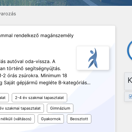
uvarozás
ámmal rendelkező magánszemély
lás autóval oda-vissza. A
an történő segítségnyújtás.
1-2 órás zsúrokra. Minimum 18
K
g Saját gépjármű megléte B-kategóriás...
alat
2-4 év szakmai tapasztalat
év szakmai tapasztalat
Gimnázium
nélküli (váltásos)
Gyakornok
Beosztott