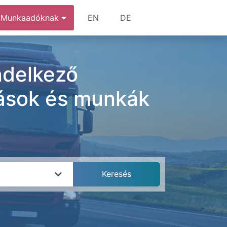
Munkaadóknak
EN
DE
ndelkező
lások és munkák