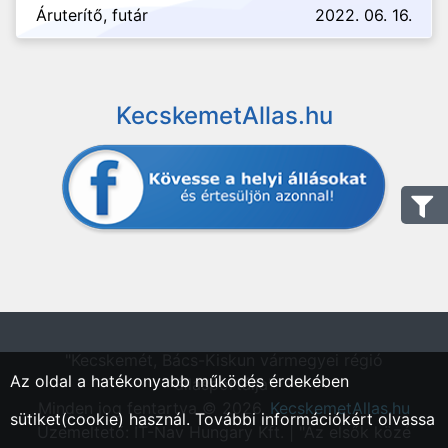
Áruterítő, futár
2022. 06. 16.
KecskemetAllas.hu
"Kecskemét, Bács-Kiskun vármegyei régió
Az oldal a hatékonyabb működés érdekében
állásportálja"
Minden jog fentartva © 2026.
KecskemetAllas.hu
sütiket(cookie) használ. További információkért olvassa
Üzemeltető: IT-Nav Hungary Kft. | "Az elsők közé