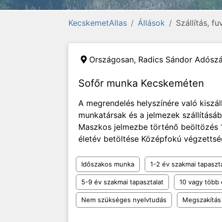
KecskemetAllas
Állások
Szállítás, f
Országosan,
Radics Sándor Adósz
Sofőr munka Kecskeméten
A megrendelés helyszínére való kiszál
munkatársak és a jelmezek szállításáb
Maszkos jelmezbe történő beöltözés 
életév betöltése Középfokú végzettsé
Időszakos munka
1-2 év szakmai tapaszt
5-9 év szakmai tapasztalat
10 vagy több 
Nem szükséges nyelvtudás
Megszakítás 