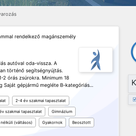
uvarozás
ámmal rendelkező magánszemély
lás autóval oda-vissza. A
an történő segítségnyújtás.
1-2 órás zsúrokra. Minimum 18
K
g Saját gépjármű megléte B-kategóriás...
alat
2-4 év szakmai tapasztalat
év szakmai tapasztalat
Gimnázium
nélküli (váltásos)
Gyakornok
Beosztott