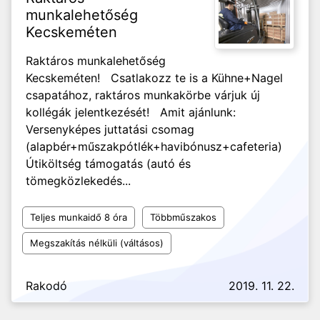
munkalehetőség
Kecskeméten
Raktáros munkalehetőség
Kecskeméten! Csatlakozz te is a Kühne+Nagel
csapatához, raktáros munkakörbe várjuk új
kollégák jelentkezését! Amit ajánlunk:
Versenyképes juttatási csomag
(alapbér+műszakpótlék+havibónusz+cafeteria)
Útiköltség támogatás (autó és
tömegközlekedés...
Teljes munkaidő 8 óra
Többműszakos
Megszakítás nélküli (váltásos)
Rakodó
2019. 11. 22.