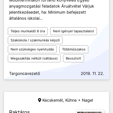
Mobilterminálon történő könyvelés Egyéb
anyagmozgatási feladatok Áruátvétel Várjuk
jelentkezésedet, ha: Minimum befejezett
általános iskolai...
Teljes munkaidő 8 óra
Nem igényel tapasztalatot
Szakiskola / szakmunkás képző
Nem szükséges nyelvtudás
Többműszakos
Megszakítás nélküli (váltásos)
Beosztott
Targoncavezető
2019. 11. 22.
Kecskemét,
Kühne + Nagel
Raktáros