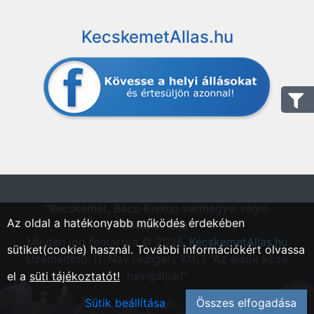
KecskemetAllas.hu
"Kecskemét, Bács-Kiskun vármegyei régió
Az oldal a hatékonyabb működés érdekében
állásportálja"
Minden jog fentartva © 2026.
KecskemetAllas.hu
sütiket(cookie) használ. További információkért olvassa
Üzemeltető: IT-Nav Hungary Kft. | "Az elsők közé
navigáljuk!"
el a
süti tájékoztatót!
Sütik beállítása
Összes elfogadása