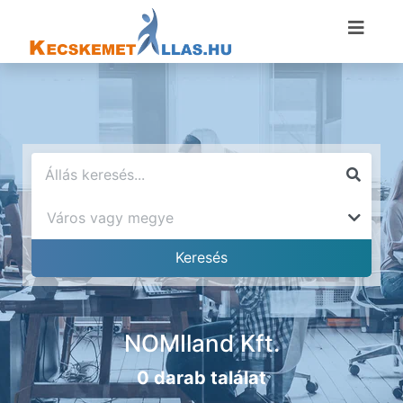
NOMIland Kft.
0 darab találat